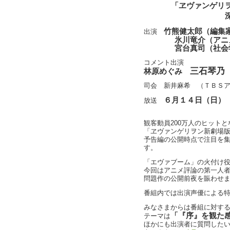
「ヱヴァンゲリ
竹熊健太郎（編集
出演
氷川竜介（アニメ
宮台真司（社会学
コメント出演
三石琴乃
林原めぐみ
司会 新井麻希 （ＴＢＳ
６月１４日（日）
放送
観客動員200万人のヒットと
「ヱヴァンゲリヲン新劇場版
予告編の公開時点で注目を集
す。
「エヴァブーム」の火付け
今回はアニメ評論の第一人
問題作の公開前夜を賑わせ
番組内では出演声優による
みなさまからは番組に対す
「『序』を観た
テーマは
ほかにも出演者に質問した