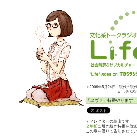
« 2009年5月24日「現代の現
日「現代の
「ヱヴァ」特番やります
ディレクターの鳥山です
２年前
に引き続き特番を放
この場を借りて告知させて