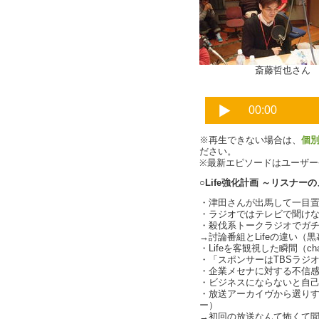
斎藤哲也さん
※再生できない場合は、
個
ださい。
※最新エピソードはユーザ
○Life強化計画 ～リスナー
・津田さんが出馬して一目
・ラジオではテレビで聞けない本
・殺伐系トークラジオでガ
→討論番組とLifeの違い（黒
・Lifeを客観視した瞬間（char
・「スポンサーはTBSラジ
・企業メセナに対する不信感（c
・ビジネスにならないと自
・放送アーカイヴから選り
ー）
→初回の放送なんて怖くて聞けな