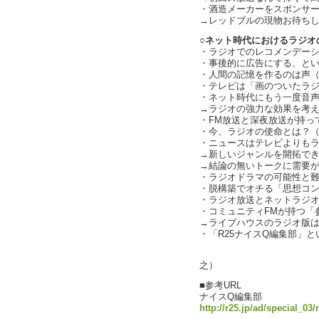
・酒造メーカーをスポンサ
→レッドブルの現物お待ちしてま
○ネット時代におけるラジオ
・ラジオでのレコメンデーション
・事後的に広告にする、と
・人間の記憶を作るのは声
・テレビは「画のついたラ
・ネット時代にもう一度音
→ラジオの強力な効果を考
・FM放送と深夜放送が持ってい
・今、ラジオの使命とは？（cha
・ニュースはテレビよりも
→新しいジャンルを開拓で
→結論の無いトークに需要がある
・ラジオドラマの可能性と難しさ
・脱構築でオチる「思想コ
・ラジオ放送とネットラジオの最
・コミュニティFMが持つ「参加
→ライブハウスのラジオ版
・「R25ナイスQ編集部」
（text：
之）
■参考URL
ナイスQ編集部
http://r25.jp/ad/special_03