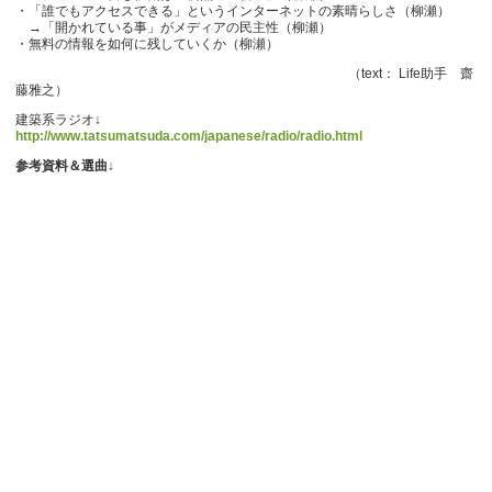
・「誰でもアクセスできる」というインターネットの素晴らしさ（柳瀬）
→「開かれている事」がメディアの民主性（柳瀬）
・無料の情報を如何に残していくか（柳瀬）
（text： Life助手 齋
藤雅之）
建築系ラジオ↓
http://www.tatsumatsuda.com/japanese/radio/radio.html
参考資料＆選曲↓