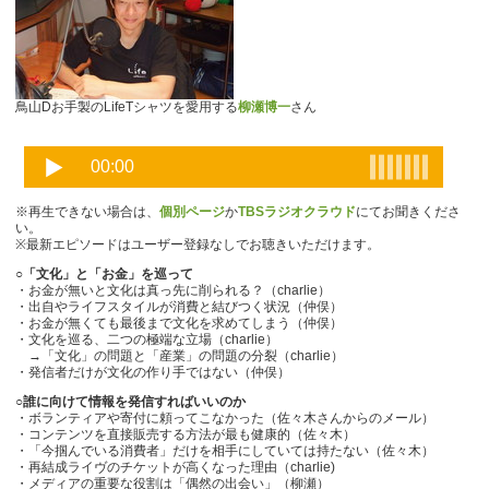
鳥山Dお手製のLifeTシャツを愛用する
柳瀬博一
さん
※再生できない場合は、
個別ページ
か
TBSラジオクラウド
にてお聞きくださ
い。
※最新エピソードはユーザー登録なしでお聴きいただけます。
○「文化」と「お金」を巡って
・お金が無いと文化は真っ先に削られる？（charlie）
・出自やライフスタイルが消費と結びつく状況（仲俣）
・お金が無くても最後まで文化を求めてしまう（仲俣）
・文化を巡る、二つの極端な立場（charlie）
→「文化」の問題と「産業」の問題の分裂（charlie）
・発信者だけが文化の作り手ではない（仲俣）
○誰に向けて情報を発信すればいいのか
・ボランティアや寄付に頼ってこなかった（佐々木さんからのメール）
・コンテンツを直接販売する方法が最も健康的（佐々木）
・「今掴んでいる消費者」だけを相手にしていては持たない（佐々木）
・再結成ライヴのチケットが高くなった理由（charlie)
・メディアの重要な役割は「偶然の出会い」（柳瀬）