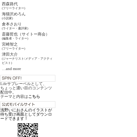
西森路代
(フリーライター)
海猫沢めろん
(小説家)
倉本さおり
(ライター・書評家)
斎藤哲也（サイトー商会）
(編集者・ライター)
宮崎智之
(フリーライター)
津田大介
(ジャーナリスト/メディア・アクティ
ビスト)
…and more
Lifeサブレーベルとして、
ちょっと濃い目のコンテンツ
配信中。
テーマと内容は
こちら
浅野いにおさんのイラストが
待ち受け画面としてダウンロ
ードできます！