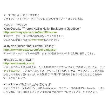
テーマにぴったりのナイス選曲！
ブライアン･ウィルソン・チルドレンによる90年代ソフト・ロックの名曲。
このパートのBGM
●Jim O'rourke "There's Hell in Hello, But More in Goodbye "
http://www.myspace.com/jimo39rourke
東京在住。先日、地下鉄丸の内線のなかで見かけました。
ジムさんに影響を与えた
John Fahey
も大好きです。
●Guy Van Duser "That Certain Feeling"
http://www.myspace.com/guyvanduser
アコースティック・ギターの名手。ジャズの名曲をギター1本で見事に表現してます。
●Papa's Culture "Swim"
http://www.muzic.com/
イギリスの白人＆黒人の2人組。たぶん1993年のこのアルバムだけで消滅（と思ったら、まだ
やってるみたい
）。スムースなジャズ、ソウル、HIPHOP、レゲエ、ポップス．．．個人的に
かなりの名盤だと思いますが、中古盤屋で300円以下で投売りされていることもよくあるの
で、見かけたらぜひ。
●The Arrows "繋がりながらぼくらは"
オオヤユウスケ（元LaB LIFe、現Polaris/ohana ）プロデュースの新作アルバムから。「ほら
こんな風に 僕らは続くのさ」という歌詞が今回のテーマに合っていて、グッときます。