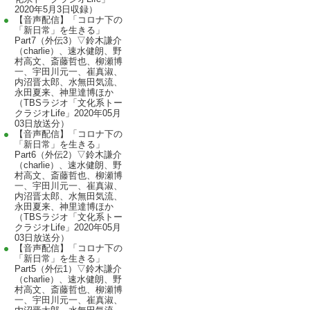
2020年5月3日収録）
【音声配信】「コロナ下の
「新日常」を生きる」
Part7（外伝3）▽鈴木謙介
（charlie）、速水健朗、野
村高文、斎藤哲也、柳瀬博
一、宇田川元一、崔真淑、
内沼晋太郎、水無田気流、
永田夏来、神里達博ほか
（TBSラジオ「文化系トー
クラジオLife」2020年05月
03日放送分）
【音声配信】「コロナ下の
「新日常」を生きる」
Part6（外伝2）▽鈴木謙介
（charlie）、速水健朗、野
村高文、斎藤哲也、柳瀬博
一、宇田川元一、崔真淑、
内沼晋太郎、水無田気流、
永田夏来、神里達博ほか
（TBSラジオ「文化系トー
クラジオLife」2020年05月
03日放送分）
【音声配信】「コロナ下の
「新日常」を生きる」
Part5（外伝1）▽鈴木謙介
（charlie）、速水健朗、野
村高文、斎藤哲也、柳瀬博
一、宇田川元一、崔真淑、