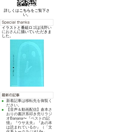
詳しくは
こちら
をご覧下さ
い。
イラストと番組ロゴは
浅野い
におさん
に描いていただきま
した。
新着記事は移転先を御覧く
ださい。
【音声＆動画配信】倉本さ
おりの書評系叩き売りラジ
オBanana〜『ペストの記
憶』『ウサ太夫』『あの本
は読まれているか』（「文
化系トークラジオLife」