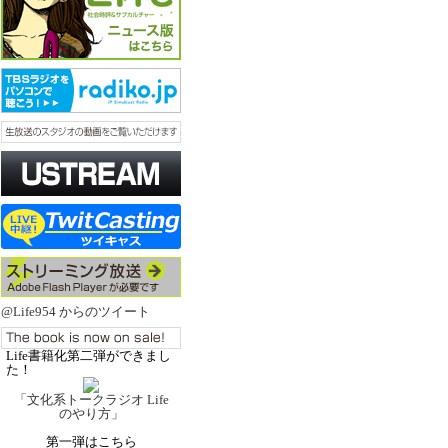
@Life954 からのツイート
Life書籍化第二弾ができまし
た！
「文化系トークラジオ Life
のやり方」
第一弾はこちら