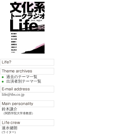
過去のテーマ一覧
出演者別テーマ一覧
life@tbs.co.jp
鈴木謙介
（関西学院大学准教授）
速水健朗
(ライター)