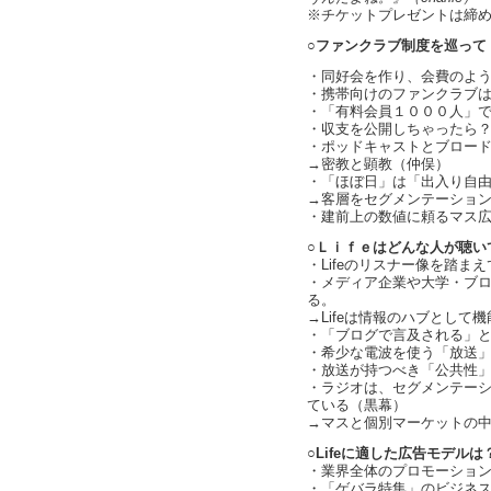
※チケットプレゼントは締
○ファンクラブ制度を巡って
・同好会を作り、会費のよ
・携帯向けのファンクラブ
・「有料会員１０００人」
・収支を公開しちゃったら
・ポッドキャストとブロー
→密教と顕教（仲俣）
・「ほぼ日」は「出入り自
→客層をセグメンテーショ
・建前上の数値に頼るマス
○Ｌｉｆｅはどんな人が聴い
・Lifeのリスナー像を踏ま
・メディア企業や大学・ブ
る。
→Lifeは情報のハブとし
・「ブログで言及される」という
・希少な電波を使う「放送」として
・放送が持つべき「公共性
・ラジオは、セグメンテー
ている（黒幕）
→マスと個別マーケットの
○Lifeに適した広告モデルは
・業界全体のプロモーショ
・「ゲバラ特集」のビジネスモデ