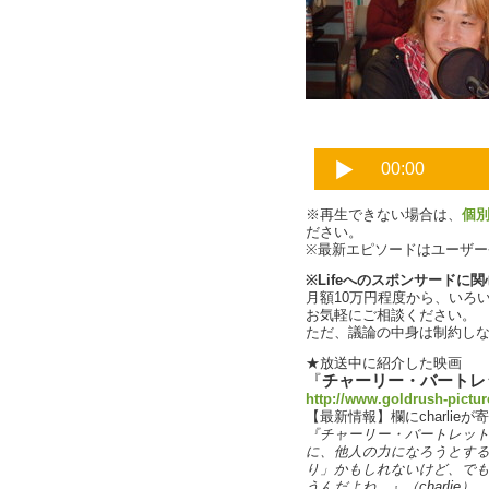
津田大介
※再生できない場合は、
個
ださい。
※最新エピソードはユーザ
※Lifeへのスポンサードに
月額10万円程度から、いろ
お気軽にご相談ください。
ただ、議論の中身は制約し
★放送中に紹介した映画
『
チャーリー・バートレ
http://www.goldrush-picture
【最新情報】欄にcharli
『チャーリー・バートレッ
に、他人の力になろうとす
り」かもしれないけど、で
うんだよね。』（charlie）