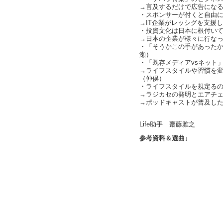
→言及するだけで広告になる（c
・スポンサーが付くと自由
→IT企業がレッシグを支援
・投資文化は日本に根付いていな
→日本の企業が様々に行な
・「そうかこの手があった
瀬）
・「既存メディアvsネット
→ライフスタイルや習慣を
（仲俣）
・ライフスタイルを規定る
→ラジカセの発明とエアチェック
→ポッドキャストが普及し
te
Life助手 齋藤雅之
参考資料＆選曲↓