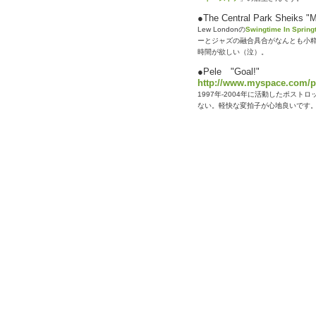
●The Central Park Sheiks "
Lew Londonの
Swingtime In Spring
ーとジャズの融合具合がなんとも小
時間が欲しい（泣）。
●Pele "Goal!"
http://www.myspace.com/p
1997年-2004年に活動したポスト
ない。軽快な変拍子が心地良いです