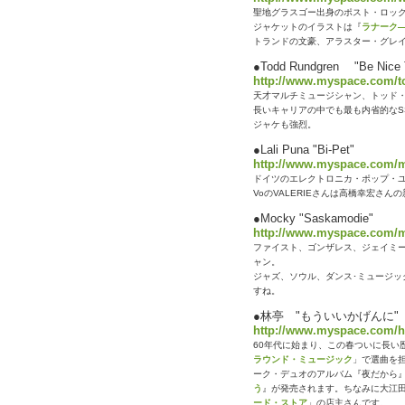
聖地グラスゴー出身のポスト・ロッ
ジャケットのイラストは『
ラナーク
トランドの文豪、アラスター・グレ
●Todd Rundgren "Be Nice 
http://www.myspace.com/
天才マルチミュージシャン、トッド・ラ
長いキャリアの中でも最も内省的なS
ジャケも強烈。
●Lali Puna "Bi-Pet"
http://www.myspace.com/m
ドイツのエレクトロニカ・ポップ・
VoのVALERIEさんは高橋幸宏さん
●Mocky "Saskamodie"
http://www.myspace.com/
ファイスト、ゴンザレス、ジェイミ
ャン。
ジャズ、ソウル、ダンス･ミュージッ
すね。
●林亭 "もういいかげんに"
http://www.myspace.com/h
60年代に始まり、この春ついに長い
ラウンド・ミュージック
」で選曲を
ーク・デュオのアルバム『夜だから』（
う
』が発売されます。ちなみに大江
ード・ストア
」の店主さんです。