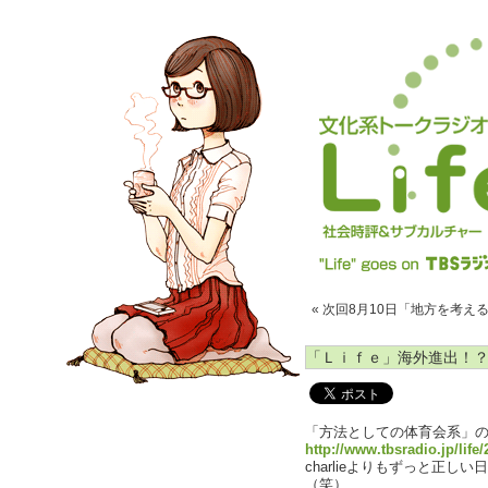
« 次回8月10日「地方を考え
「Ｌｉｆｅ」海外進出！
「方法としての体育会系」
http://www.tbsradio.jp/life
charlieよりもずっと正
（笑）