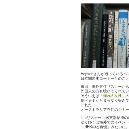
Hopsonさんが通っている
日本関連本コーナーとのこ
毎回、海外在住リスナーか
外国人の方も聴いてくれて
そういえば「
憧れの女性
」
食べる姿がたまらなく好き
くれた
オーストラリア在住のジミ
Lifeリスナー北米支部結成
ゆくゆくは海外でのイベン
「NHKのど自慢」みたいに