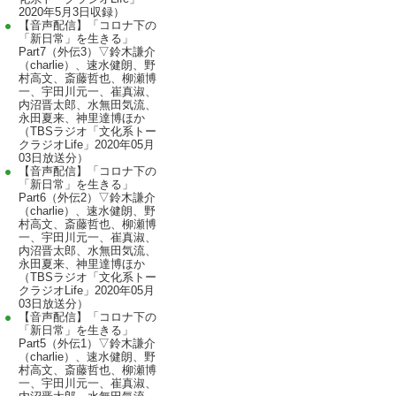
2020年5月3日収録）
【音声配信】「コロナ下の
「新日常」を生きる」
Part7（外伝3）▽鈴木謙介
（charlie）、速水健朗、野
村高文、斎藤哲也、柳瀬博
一、宇田川元一、崔真淑、
内沼晋太郎、水無田気流、
永田夏来、神里達博ほか
（TBSラジオ「文化系トー
クラジオLife」2020年05月
03日放送分）
【音声配信】「コロナ下の
「新日常」を生きる」
Part6（外伝2）▽鈴木謙介
（charlie）、速水健朗、野
村高文、斎藤哲也、柳瀬博
一、宇田川元一、崔真淑、
内沼晋太郎、水無田気流、
永田夏来、神里達博ほか
（TBSラジオ「文化系トー
クラジオLife」2020年05月
03日放送分）
【音声配信】「コロナ下の
「新日常」を生きる」
Part5（外伝1）▽鈴木謙介
（charlie）、速水健朗、野
村高文、斎藤哲也、柳瀬博
一、宇田川元一、崔真淑、