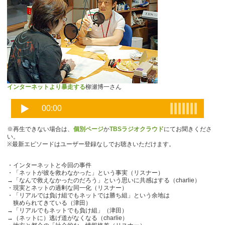
インターネットより暴走する
柳瀬博一さん
※再生できない場合は、
個別ページ
か
TBSラジオクラウド
にてお聞きくださ
い。
※最新エピソードはユーザー登録なしでお聴きいただけます。
・インターネットと今回の事件
・「ネットが彼を救わなかった」という事実（リスナー）
→「なんで救えなかったのだろう」という思いに共感はする（charlie）
・現実とネットの過剰な同一化（リスナー）
・「リアルでは負け組でもネットでは勝ち組」という余地は
狭められてきている（津田）
→「リアルでもネットでも負け組」（津田）
→（ネットに）逃げ道がなくなる（charlie）