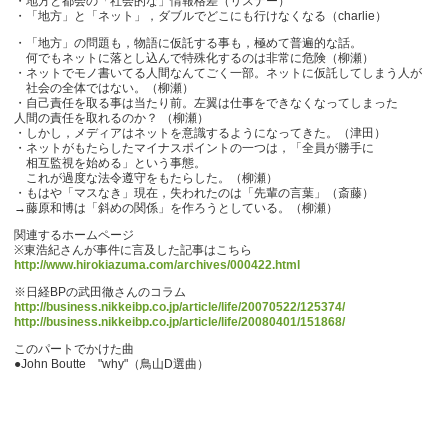
・地方と都会の「社会的な」情報格差（リスナー）
・「地方」と「ネット」，ダブルでどこにも行けなくなる（charlie）
・「地方」の問題も，物語に仮託する事も，極めて普遍的な話。
何でもネットに落とし込んで特殊化するのは非常に危険（柳瀬）
・ネットでモノ書いてる人間なんてごく一部。ネットに仮託してしまう人が
社会の全体ではない。（柳瀬）
・自己責任を取る事は当たり前。左翼は仕事をできなくなってしまった
人間の責任を取れるのか？ （柳瀬）
・しかし，メディアはネットを意識するようになってきた。（津田）
・ネットがもたらしたマイナスポイントの一つは，「全員が勝手に
相互監視を始める」という事態。
これが過度な法令遵守をもたらした。（柳瀬）
・もはや「マスなき」現在，失われたのは「先輩の言葉」（斎藤）
→藤原和博は「斜めの関係」を作ろうとしている。（柳瀬）
関連するホームページ
※東浩紀さんが事件に言及した記事はこちら
http://www.hirokiazuma.com/archives/000422.html
※日経BPの武田徹さんのコラム
http://business.nikkeibp.co.jp/article/life/20070522/125374/
http://business.nikkeibp.co.jp/article/life/20080401/151868/
このパートでかけた曲
●John Boutte "why"（鳥山D選曲）