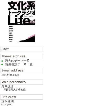
過去のテーマ一覧
出演者別テーマ一覧
life@tbs.co.jp
鈴木謙介
（関西学院大学准教授）
速水健朗
(ライター)