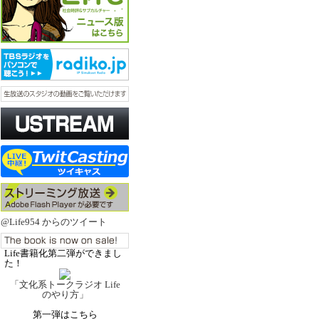
@Life954 からのツイート
Life書籍化第二弾ができまし
た！
「文化系トークラジオ Life
のやり方」
第一弾はこちら