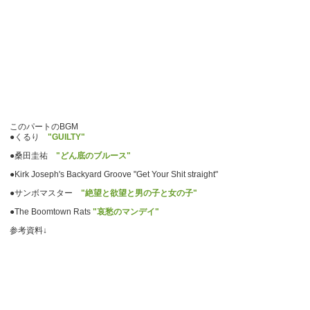
このパートのBGM
●くるり
"GUILTY"
●桑田圭祐
"どん底のブルース"
●Kirk Joseph's Backyard Groove "Get Your Shit straight"
●サンボマスター
"絶望と欲望と男の子と女の子"
●The Boomtown Rats
"哀愁のマンデイ"
参考資料↓