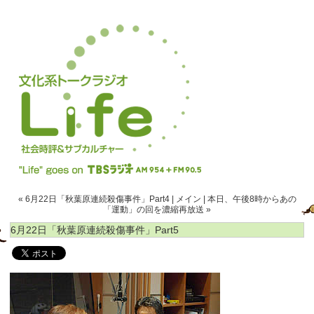
« 6月22日「秋葉原連続殺傷事件」Part4
|
メイン
|
本日、午後8時からあの
「運動」の回を濃縮再放送 »
6月22日「秋葉原連続殺傷事件」Part5