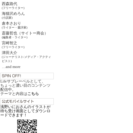
西森路代
(フリーライター)
海猫沢めろん
(小説家)
倉本さおり
(ライター・書評家)
斎藤哲也（サイトー商会）
(編集者・ライター)
宮崎智之
(フリーライター)
津田大介
(ジャーナリスト/メディア・アクティ
ビスト)
…and more
Lifeサブレーベルとして、
ちょっと濃い目のコンテンツ
配信中。
テーマと内容は
こちら
浅野いにおさんのイラストが
待ち受け画面としてダウンロ
ードできます！