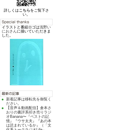
詳しくは
こちら
をご覧下さ
い。
イラストと番組ロゴは
浅野い
におさん
に描いていただきま
した。
新着記事は移転先を御覧く
ださい。
【音声＆動画配信】倉本さ
おりの書評系叩き売りラジ
オBanana〜『ペストの記
憶』『ウサ太夫』『あの本
は読まれているか』（「文
化系トークラジオLife」