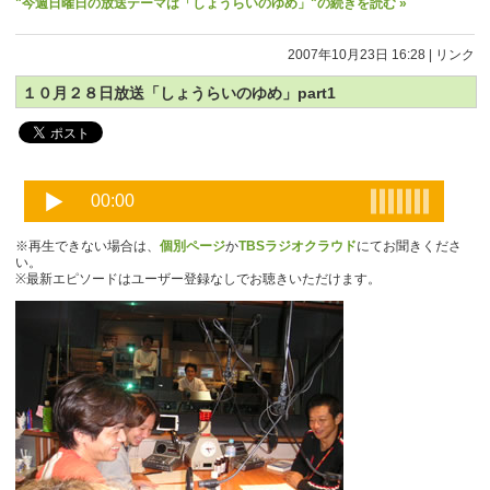
"今週日曜日の放送テーマは「しょうらいのゆめ」"の続きを読む »
2007年10月23日 16:28
|
リンク
１０月２８日放送「しょうらいのゆめ」part1
※再生できない場合は、
個別ページ
か
TBSラジオクラウド
にてお聞きくださ
い。
※最新エピソードはユーザー登録なしでお聴きいただけます。