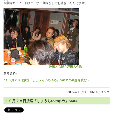
※最新エピソードはユーザー登録なしでお聴きいただけます。
睡魔と
も
闘う津田大介氏↑
参考資料↓
"１０月２８日放送「しょうらいのゆめ」part3"の続きを読む »
2007年11月 1日 06:00
|
リンク
１０月２８日放送「しょうらいのゆめ」part4