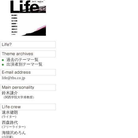
過去のテーマ一覧
出演者別テーマ一覧
life@tbs.co.jp
鈴木謙介
（関西学院大学准教授）
速水健朗
(ライター)
西森路代
(フリーライター)
海猫沢めろん
(小説家)