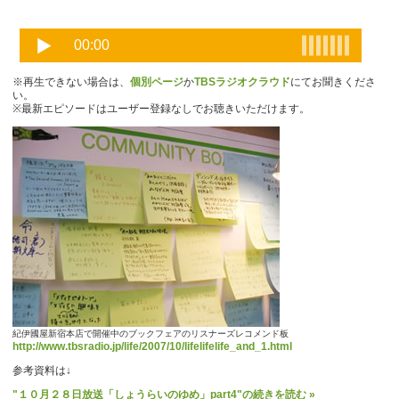
※再生できない場合は、
個別ページ
か
TBSラジオクラウド
にてお聞きくださ
い。
※最新エピソードはユーザー登録なしでお聴きいただけます。
紀伊國屋新宿本店で開催中のブックフェアのリスナーズレコメンド板
http://www.tbsradio.jp/life/2007/10/lifelifelife_and_1.html
参考資料は↓
"１０月２８日放送「しょうらいのゆめ」part4"の続きを読む »