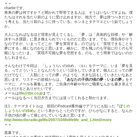
＝＝
charlieです。
将来の夢は何ですか？と聞かれて即答できる人は、そうはいないですよね。僕
たちはそれを当たり前のように受け止めますが、他方で、夢は持つべきだとい
う考えも、当たり前のように持っている。ホンネとタテマエという奴でしょう
か。
大人になればなるほど現実が見えてくるし、「夢」は「具体的な目標」や「解
決すべき課題」に置き換えられていくものだと思います。でも、僕自身がそう
なのですが、いまってどこか「夢を実現する」のではなく「実現できることを
夢にする」感じなのかなと思います。確かに、空を飛ぶのも宇宙に行くのも可
能になったいま、「実現不可能な夢を空想する」のも、そう簡単ではないのか
もしれません。
そんなわけで今回は、「しょうらいのゆめ」
をテーマに、いま「夢を見
（注1）
る」ってどういうことなんだろうという話をしていきます。個人にとっての夢
だけでなく、「人類にとっての夢」のような、大きな話もしていきたいなあと
思います。リスナーの皆様からは、
「あなたの子供の頃の夢・いまの夢」
をテ
ーマに、メールを募集します。ご自身の年齢や今のご職業なんかも書き添えて
いただけるとありがたいです。
メールは
life@tbs.co.jp
まで。
メールはなるべく当日夕方までには送ってくれると助かります。
注1：テーマタイトルは、前回のPodcast番外編でアフリにも貼った
『ぼくの
しょうらいのゆめ』
という本からとったのですが、ひらがなにすると、なんか
子供の頃の夢って感じがしていいなあと思います。
http://www.tbsradio.jp/life/2007/10/lifelifelife_and_1.html#more
＝＝
黒幕です。