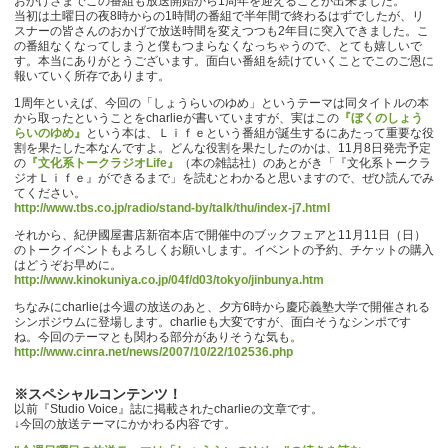
おかげさまでこの番組も放送開始から1周年を迎えることが出来ました。
当初は土曜日の夜8時からの1時間の番組で半年間で終わるはずでしたが、リ
スナーの皆さんのおかげで放送時間を変えつつも2年目に突入できました。こ
の番組なくなってしまうと僕もつまらなくなっちゃうので、とても嬉しいで
す。本当にありがとうございます。面白い番組を続けていくことでこのご恩に
報いていく所存であります。
1周年といえば、今回の「しょうらいのゆめ」というテーマは同タイトルの本
から取ったということをcharlieが書いていますが、実はこの
『ぼくのしょう
らいのゆめ』
という本は、Ｌｉｆｅという番組が誕生するにあたって重要な役
割を果たした本なんですよ。どんな役割を果たしたのかは、11月8日発売予定
の
『文化系トークラジオLife』
（本の雑誌社）のあとがき「『文化系トークラ
ジオＬｉｆｅ』ができるまで」を読むとわかると思いますので、ぜひ読んでみ
てください。
http://www.tbs.co.jp/radio/stand-by/talk/thu/index-j7.html
それから、紀伊國屋書店新宿本店で開催中のブックフェアと11月11日（日）
のトークイベントもよろしくお願いします。イベントの予約、チケットの購入
はどうぞお早めに。
http://www.kinokuniya.co.jp/04f/d03/tokyo/jinbunya.htm
ちなみにcharlieは今週の放送のあと、夕方6時から慶応義塾大学で開催される
シンポジウムに登場します。charlieも大変ですが、面白そうなシンポです
ね。今回のテーマとも関わる部分がありそうな気も。
http://www.cinra.net/news/2007/10/22/102536.php
※スペシャルコンテンツ！
以前『Studio Voice』誌に掲載されたcharlieの文章です。
↓今回の放送テーマにかかわる内容です。