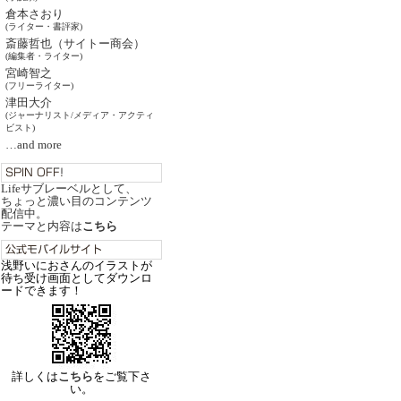
倉本さおり
(ライター・書評家)
斎藤哲也（サイトー商会）
(編集者・ライター)
宮崎智之
(フリーライター)
津田大介
(ジャーナリスト/メディア・アクティ
ビスト)
…and more
Lifeサブレーベルとして、
ちょっと濃い目のコンテンツ
配信中。
テーマと内容は
こちら
浅野いにおさんのイラストが
待ち受け画面としてダウンロ
ードできます！
詳しくは
こちら
をご覧下さ
い。