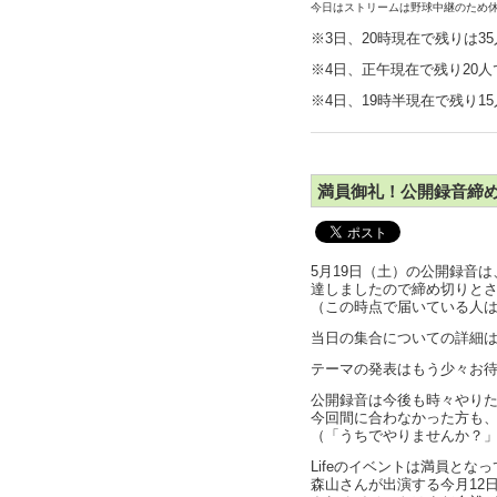
今日はストリームは野球中継のため
※3日、20時現在で残りは
※4日、正午現在で残り20人
※4日、19時半現在で残り1
満員御礼！公開録音締
5月19日（土）の公開録音
達しましたので締め切りと
（この時点で届いている人
当日の集合についての詳細
テーマの発表はもう少々お
公開録音は今後も時々やり
今回間に合わなかった方も
（「うちでやりませんか？
Lifeのイベントは満員とな
森山さんが出演する今月12日、