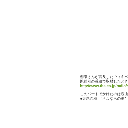
柳瀬さんが言及したウィキ
以前別の番組で取材したとき
http://www.tbs.co.jp/radio
このパートでかけたのは森
●寺尾沙穂 "さよならの歌"