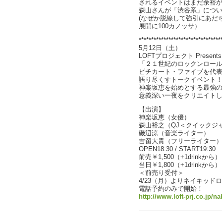
されるイベントはまだ余裕
森山さんが「渋谷系」につ
(なぜか脱線して強引にあだ
展開に100カノッサ）
*********************************
5月12日（土）
LOFTプロジェクト Presents
「２１世紀のロックンロールと
ピチカート・ファイブを代
語り尽くすトークイベント
神楽坂恵を始めとする最強
意義深い一夜をクリエイト
【出演】
神楽坂恵（女優）
森山裕之（QJ＜クイックジ
磯辺涼（音楽ライター）
吉留大貴（フリーライター
OPEN18:30 / START19:30
前売￥1,500（+1drinkから）
当日￥1,800（+1drinkから）
＜前売り受付＞
4/23（月）よりネイキッ
電話予約のみで開始！
http://www.loft-prj.co.jp/na