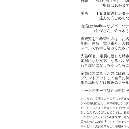
日時； 5月19日（土） 1
（収録は16時まで そ
場所； ＴＢＳ放送センタ
遠方の方ごめんなさい。後
出演はcharlie＆サブパーソ
（仲俣さん、佐々木さん
※観覧をご希望の方は、お
年齢、住所、電話番号、人数
メールでお申し込みくださ
先着60名、定員に達した時
定員になり次第、なるべく
行き違いになっちゃったら
定員に間に合った方には後
プリントアウトして当日お
集合場所などは確認のメー
トークのテーマは近日中に
ところで、立場上大きな声じゃ言えないで
ジオの番組にたっぷり3時間近く出演
がにちょっとよそ行きモードで社会
想いなんておくびにも出さずに。番
いかということだけが心配です。ちな
佐々木敦さんが出演中）と「デイキャッ
中）という大変素晴らしい番組をや