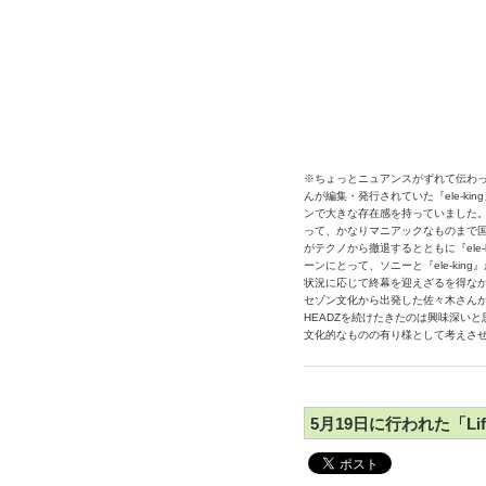
※ちょっとニュアンスがずれて伝わ
んが編集・発行されていた『ele-k
ンで大きな存在感を持っていました
って、かなりマニアックなものまで
がテクノから撤退するとともに『ele
ーンにとって、ソニーと『ele-ki
状況に応じて終幕を迎えざるを得な
セゾン文化から出発した佐々木さんが
HEADZを続けたきたのは興味深い
文化的なものの有り様として考えさせ
5月19日に行われた「Lif