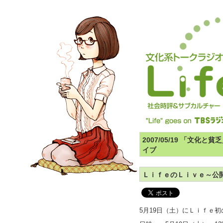
2007/05/19 「文化
イブ
ＬｉｆｅのＬｉｖｅ～公
5月19日（土）にＬｉｆｅ