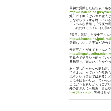
最初に質問した鮭缶以下略さ
http://d.hatena.ne.jp/syak
鮭缶以下略氏はハガキ職人
しながらラジオを聴いてい
イレベルな番組（「深夜の
ていただけるってのは心強
2番目に質問した安東三さん
http://d.hatena.ne.jp/akiraa
素晴らしい古谷実論が読め
安東三さんがえてるさんと立ち
http://lifegakuseibu.michik
懇親会でチラシを配ってい
興味津々。面白いことをや
あ～楽しかったな公開録音
ですよね。っていうか放送もな
流すという名目ではあるけ
当に今回もやりたくてやっ
当にどうもありがとうござ
外の皆さんにも感謝！また
life@tbs.co.jp
（黒幕はせが