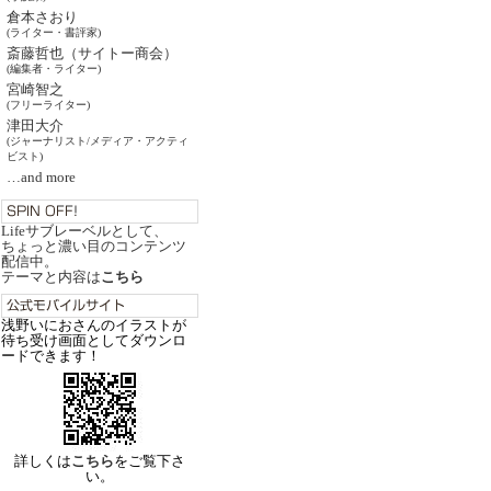
倉本さおり
(ライター・書評家)
斎藤哲也（サイトー商会）
(編集者・ライター)
宮崎智之
(フリーライター)
津田大介
(ジャーナリスト/メディア・アクティ
ビスト)
…and more
Lifeサブレーベルとして、
ちょっと濃い目のコンテンツ
配信中。
テーマと内容は
こちら
浅野いにおさんのイラストが
待ち受け画面としてダウンロ
ードできます！
詳しくは
こちら
をご覧下さ
い。