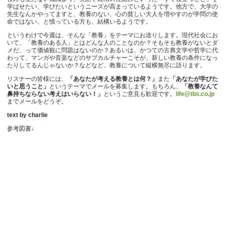
学ばせたい、学びたいというニーズが高まっているようです。他方で、大学の
先生なんかやってますと、教養のない、心の貧しい大人を増やすのが学問の使
命ではない、と憤っている方も、結構いるようです。
というわけで今週は、そんな「教養」をテーマにお送りします。現代社会にお
いて、「教養のある人」とはどんな人のことなのか？そもそも教養がないとダ
メだ、って価値観に問題はないのか？あるいは、かつての古典文学や哲学に代
わって、マンガや音楽などのサブカルチャーこそが、新しい教養の条件になっ
たりしてるんじゃないか？などなど、教養について縦横無尽に語ります。
リスナーの皆様には、
「あなたが考える教養とは何？」
また
「あなたが学びた
いと思うこと」
というテーマでメールを募集します。もちろん、
「教養なんて
鼻持ちならない考えはいらない！」
というご意見も歓迎です。
life@tbs.co.jp
までメールをどうぞ。
text by charlie
参考図書↓