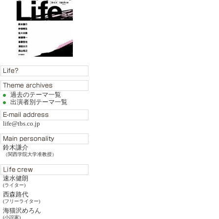
過去のテーマ一覧
出演者別テーマ一覧
life@tbs.co.jp
鈴木謙介
（関西学院大学准教授）
速水健朗
(ライター)
西森路代
(フリーライター)
海猫沢めろん
(小説家)