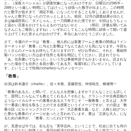
と」（深夜スペシャル）が調査対象になったわけですが、日曜日の25時半～
28時という厳しい時間にしてはけっこう頑張った数字が出ました。この時間
だと数字が低すぎて「測定不能」になったりすることも珍しくありませんが、
ちゃんと数字になったのでホッとしました。前回、12月の調査結果が出たと
きは編成部長に「ダメじゃん」と一刀両断された僕ですが、今回はもうちょっ
と温かい言葉をかけてもらえるのではないかと．．．（明日、評価を聞いてみ
なさんにもご報告しますね）。いずれにしてもこんな時間に頑張って聴いて盛
り上げてくれた皆さんのおかげです。本当にありがとうございました。
さて、今週のテーマは「教養」。個人的には新書ブームと教養の関係は？イン
ターネットが「教養」に与えた影響は？なんてあたりも気になります。今回も
たくさんのメールをお待ちしておりますので、ぜひお早めに。それと、番組特
製バッジが欲しい方は必ず住所と名前を明記してください。読まれてから
「あ、住所書いてなかった」という方は事後申請でもかまいません。読まれな
かった場合でも住所と名前が書いてある方、毎週5名にプレゼントしていま
す。ということで恒例のcharlieからのメッセージ↓
「教養」
出演は鈴木謙介（charlie）、佐々木敦、斎藤哲也、仲俣暁生、柳瀬博一
「教養のある人」と聞いて、どんな人を想像しますか？どんなことにも詳しく
て、質問したらなんでも教えてくれる人？それとも、クラシックや古典芸能の
ようなハイカルチャーの素養がある人？今でこそ「一般教養」と言えば、大学
で一番楽に単位を取ることのできる授業というイメージですが、その昔は「教
養小説（ビルドゥングスロマン）」や「大正教養主義」など、人格と結びつい
た豊かな教養のイメージがあったと言われています。要は「立派な大人」にな
るための条件が、「教養」だったわけですね。
が、見渡せば今では、右も左も「実学志向」ということで、社会に出ても何の
役にも立たない知識より、英語や経済の仕組みといった「すぐ役立つこと」を