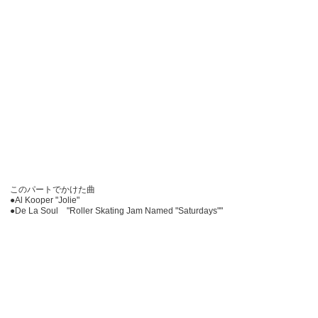
このパートでかけた曲
●Al Kooper "Jolie"
●De La Soul "Roller Skating Jam Named "Saturdays""