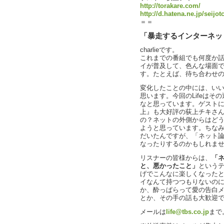
http://torakare.com/
http://d.hatena.ne.jp/seijot
＝＝
「暴走するインターネット
charlieです。
これまでの番組でも何度か
イが普及して、色んな場面
す。たとえば、待ち合わせ
変化したことの中には、い
思います。今回のLifeは
なと思っています。ゲスト
上』も大好評の荻上チキさ
の？ネットの外側からはど
ようと思っています。ちな
だいたんですが、「ネット論客
なったりするのかもしれま
リスナーの皆様からは、
「
と、悪かったこと」
という
げでこんなに楽しくなった
イなんて持つつもりないの
か、酔っぱらって愛の告白
とか、その手の話も大歓迎
メールは
life@tbs.co.jp
まで