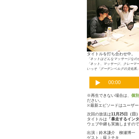
タイトルを打ち合わせ中。
「ネットはどんなマッサージなの
「ネット、マッサージ、クレーマ
いっそ「グーデンベルグの文化系
※再生できない場合は、
個
ださい。
※最新エピソードはユーザ
次回の放送は
11月25日（日）
タイトルは
「暴走するインタ
ウェブ中継も実施しますの
出演：鈴木謙介 柳瀬博一
ゲスト：荻上チキ