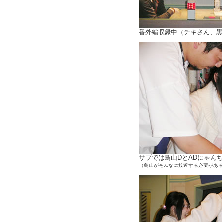
番外編収録中（チキさん、黒幕、
サブでは鳥山DとADにゃん
（鳥山がそんなに接近する必要があ