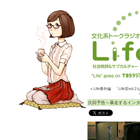
« Life番外編 「Life堂v
（
次回予告～暴走するインター