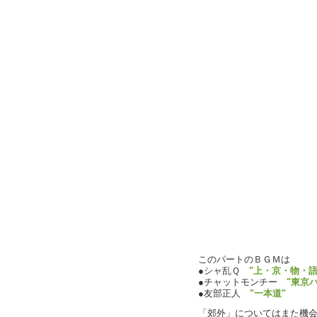
このパートのＢＧＭは
●シャ乱Ｑ
"上・京・物・語
●チャットモンチー
"東京
●友部正人
"一本道"
「郊外」についてはまた機