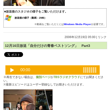
■放送後のスタジオの様子をご覧いただけます。
放送後の様子（動画：2MB）
※動画をご覧いただくには
Windows Media Player
が必要です。
2006年12月19日 05:00
|
リンク
12月16日放送「自分だけの青春ベストソング」 Part3
※再生できない場合は、
個別ページ
か
TBSラジオクラウド
にてお聞きくださ
い。
※最新エピソードはユーザー登録なしでお聴きいただけます。