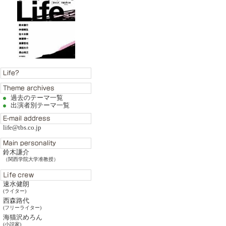
過去のテーマ一覧
出演者別テーマ一覧
life@tbs.co.jp
鈴木謙介
（関西学院大学准教授）
速水健朗
(ライター)
西森路代
(フリーライター)
海猫沢めろん
(小説家)