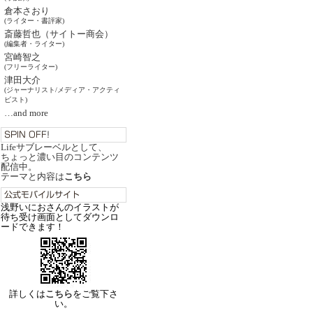
倉本さおり
(ライター・書評家)
斎藤哲也（サイトー商会）
(編集者・ライター)
宮崎智之
(フリーライター)
津田大介
(ジャーナリスト/メディア・アクティ
ビスト)
…and more
Lifeサブレーベルとして、
ちょっと濃い目のコンテンツ
配信中。
テーマと内容は
こちら
浅野いにおさんのイラストが
待ち受け画面としてダウンロ
ードできます！
詳しくは
こちら
をご覧下さ
い。