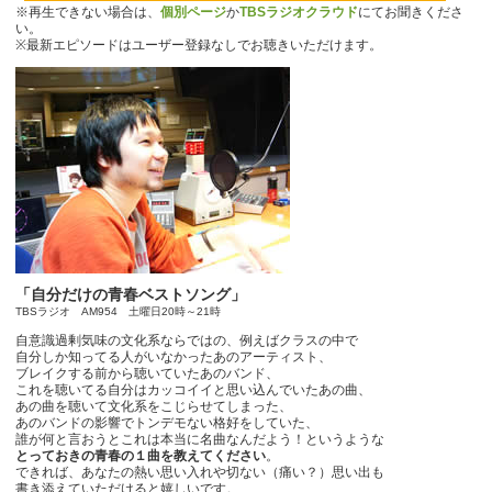
※再生できない場合は、
個別ページ
か
TBSラジオクラウド
にてお聞きくださ
い。
※最新エピソードはユーザー登録なしでお聴きいただけます。
「自分だけの青春ベストソング」
TBSラジオ AM954 土曜日20時～21時
自意識過剰気味の文化系ならではの、例えばクラスの中で
自分しか知ってる人がいなかったあのアーティスト、
ブレイクする前から聴いていたあのバンド、
これを聴いてる自分はカッコイイと思い込んでいたあの曲、
あの曲を聴いて文化系をこじらせてしまった、
あのバンドの影響でトンデモない格好をしていた、
誰が何と言おうとこれは本当に名曲なんだよう！というような
とっておきの青春の１曲を教えてください
。
できれば、あなたの熱い思い入れや切ない（痛い？）思い出も
書き添えていただけると嬉しいです。