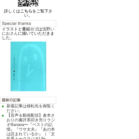
詳しくは
こちら
をご覧下さ
い。
イラストと番組ロゴは
浅野い
におさん
に描いていただきま
した。
新着記事は移転先を御覧く
ださい。
【音声＆動画配信】倉本さ
おりの書評系叩き売りラジ
オBanana〜『ペストの記
憶』『ウサ太夫』『あの本
は読まれているか』（「文
化系トークラジオLife」