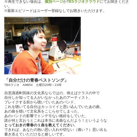
※再生できない場合は、
個別ページ
か
TBSラジオクラウド
にてお聞きくださ
い。
※最新エピソードはユーザー登録なしでお聴きいただけます。
「自分だけの青春ベストソング」
TBSラジオ AM954 土曜日20時～21時
自意識過剰気味の文化系ならではの、例えばクラスの中で
自分しか知ってる人がいなかったあのアーティスト、
ブレイクする前から聴いていたあのバンド、
これを聴いてる自分はカッコイイと思い込んでいたあの曲、
あの曲を聴いて文化系をこじらせてしまった、
あのバンドの影響でトンデモない格好をしていた、
誰が何と言おうとこれは本当に名曲なんだよう！というような
とっておきの青春の１曲を教えてください
。
できれば、あなたの熱い思い入れや切ない（痛い？）思い出も
書き添えていただけると嬉しいです。