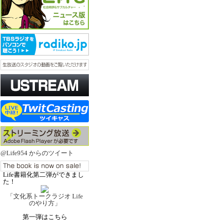
@Life954 からのツイート
Life書籍化第二弾ができまし
た！
「文化系トークラジオ Life
のやり方」
第一弾はこちら