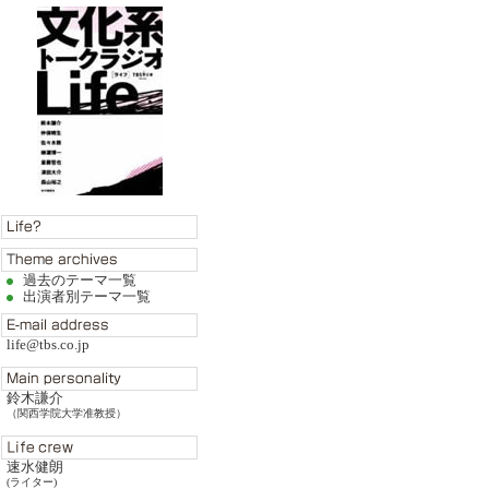
過去のテーマ一覧
出演者別テーマ一覧
life@tbs.co.jp
鈴木謙介
（関西学院大学准教授）
速水健朗
(ライター)