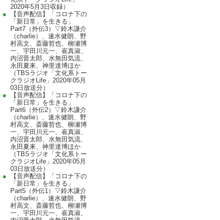
2020年5月3日収録）
【音声配信】「コロナ下の
「新日常」を生きる」
Part7（外伝3）▽鈴木謙介
（charlie）、速水健朗、野
村高文、斎藤哲也、柳瀬博
一、宇田川元一、崔真淑、
内沼晋太郎、水無田気流、
永田夏来、神里達博ほか
（TBSラジオ「文化系トー
クラジオLife」2020年05月
03日放送分）
【音声配信】「コロナ下の
「新日常」を生きる」
Part6（外伝2）▽鈴木謙介
（charlie）、速水健朗、野
村高文、斎藤哲也、柳瀬博
一、宇田川元一、崔真淑、
内沼晋太郎、水無田気流、
永田夏来、神里達博ほか
（TBSラジオ「文化系トー
クラジオLife」2020年05月
03日放送分）
【音声配信】「コロナ下の
「新日常」を生きる」
Part5（外伝1）▽鈴木謙介
（charlie）、速水健朗、野
村高文、斎藤哲也、柳瀬博
一、宇田川元一、崔真淑、