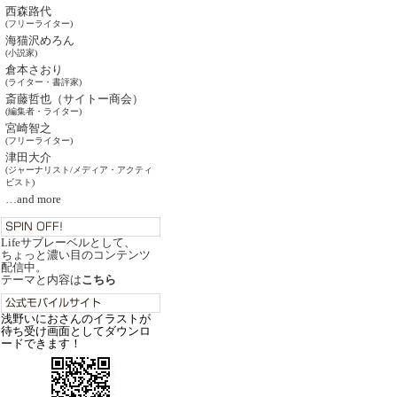
西森路代
(フリーライター)
海猫沢めろん
(小説家)
倉本さおり
(ライター・書評家)
斎藤哲也（サイトー商会）
(編集者・ライター)
宮崎智之
(フリーライター)
津田大介
(ジャーナリスト/メディア・アクティ
ビスト)
…and more
Lifeサブレーベルとして、
ちょっと濃い目のコンテンツ
配信中。
テーマと内容は
こちら
浅野いにおさんのイラストが
待ち受け画面としてダウンロ
ードできます！