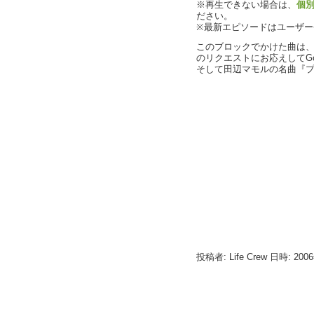
※再生できない場合は、
個
ださい。
※最新エピソードはユーザ
このブロックでかけた曲は
のリクエストにお応えしてGoi
そして田辺マモルの名曲『
投稿者: Life Crew 日時: 200