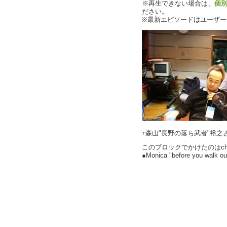
※再生できない場合は、
個
ださい。
※最新エピソードはユーザ
↑森山"長野の落ち武者"裕之
このブロックでかけたのはcha
●Monica "before you walk out