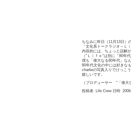
ちなみに昨日（11月13日
「文化系トークラジオ～Ｌ
内容的には、ちょっと誤解
（"Ｌｉｆｅ"は別に「80
僕も「偉大なる80年代」な
80年代文化の中には好きな
charlieの写真入りでけ
嬉しいです。
（プロデューサー "「偉大
投稿者: Life Crew 日時: 200