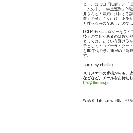
また、ほぼ日「以前」と「以
ームの中、「学生運動」体
井さんとの差異に注目する議
前」の糸井さんには、ある
と呼べるものがあったので
LOHASやエコロジーなラ
後」の文化があるのは確か
とっては、どういう受け取
子としてのコピーライター・
と90年代の糸井重里の「深
す。
（text by charlie）
※リスナーの皆様からも、
などなど、メールをお待ち
life@tbs.co.jp
投稿者: Life Crew 日時: 200