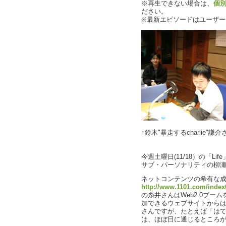
※再生できない場合は、
個
ださい。
※最新エピソードはユーザ
↑鈴木"暴走するcharlie"謙介
今週土曜日(11/18）の「Lif
サブ・パーソナリティの柳
ネットコンテンツの希有な
http://www.1101.com/index
の糸井さんはWeb2.0ブー
加できるウェブサイトから
さんですが、たとえば「は
は、ほぼ日に通じるところ