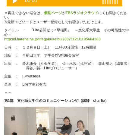
※再生できない場合は、
個別ページ
か
TBSラジオクラウド
にてお聞きくださ
い。
※最新エピソードはユーザー登録なしでお聴きいただけます。
タイトル ： 『Life公開ゼミin早稲田』 ～文化系大学生 その可能性の中
心～
http://d.hatena.ne.jp/lifegakuseibu/20071121/1195664383
日時 ： １２月８日（土） 11時30分開場 12時開演
場所 ： 早稲田大学 学生会館W406会議室
出演 ： 鈴木謙介（社会学者） 佐々木敦（批評家） 森山裕之（編集者）
長谷川裕（Lifeプロデューサー）
主催 ： FMwaseda
企画 ： Life学生部有志
＝＝
第1部 文化系大学生のコミュニケーション術（講師 charlie）