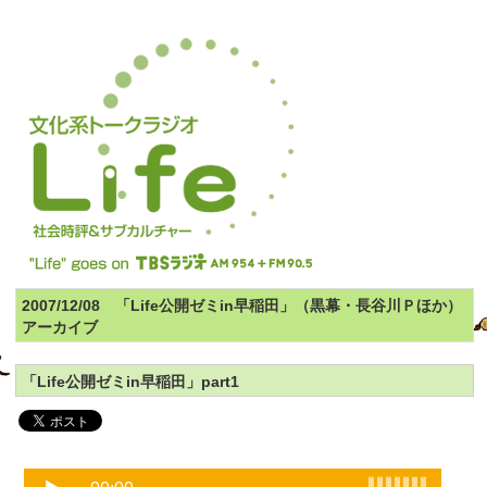
2007/12/08 「Life公開ゼミin早稲田」（黒幕・長谷川Ｐほか）
アーカイブ
「Life公開ゼミin早稲田」part1