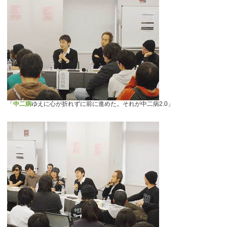
「
中二病
ゆえに心が折れずに前に進めた。それが中二病2.0」