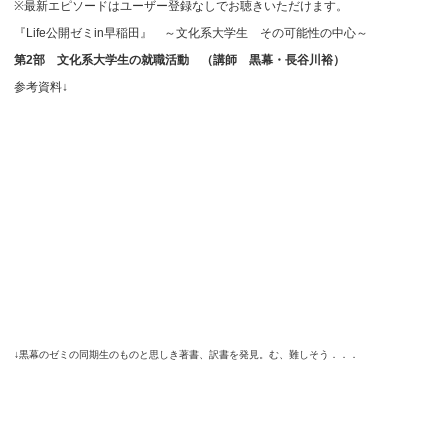
※最新エピソードはユーザー登録なしでお聴きいただけます。
『Life公開ゼミin早稲田』 ～文化系大学生 その可能性の中心～
第2部 文化系大学生の就職活動 （講師 黒幕・長谷川裕）
参考資料↓
↓黒幕のゼミの同期生のものと思しき著書、訳書を発見。む、難しそう．．．