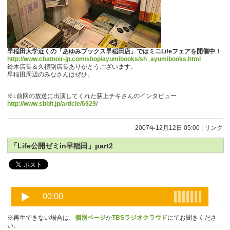
早稲田大学近くの「あゆみブックス早稲田店」ではミニLifeフェアを開催中！
http://www.chatnoir-jp.com/shop/ayumibooks/sh_ayumibooks.html
鈴木店長＆久禮副店長ありがとうございます。
早稲田周辺のみなさんはぜひ。
※↓前回の放送に出演してくれた荻上チキさんのインタビュー
http://www.sbbit.jp/article/6929/
2007年12月12日 05:00
|
リンク
「Life公開ゼミin早稲田」part2
※再生できない場合は、
個別ページ
か
TBSラジオクラウド
にてお聞きくださ
い。