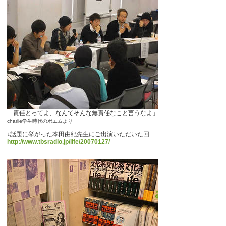
「責任とってよ、なんてそんな無責任なこと言うなよ」
charlie学生時代のポエムより
↓話題に挙がった本田由紀先生にご出演いただいた回
http://www.tbsradio.jp/life/20070127/