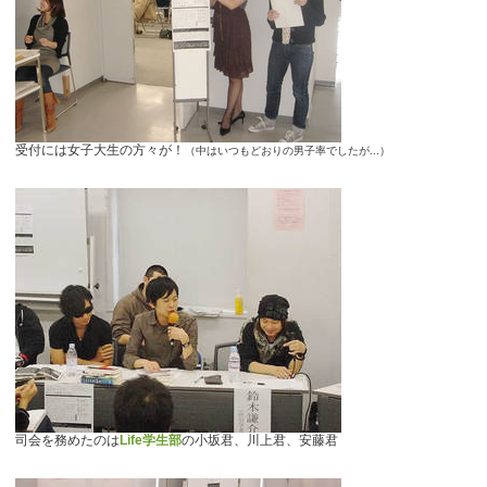
受付には女子大生の方々が！
（中はいつもどおりの男子率でしたが...）
司会を務めたのは
Life学生部
の小坂君、川上君、安藤君