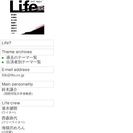
過去のテーマ一覧
出演者別テーマ一覧
life@tbs.co.jp
鈴木謙介
（関西学院大学准教授）
速水健朗
(ライター)
西森路代
(フリーライター)
海猫沢めろん
(小説家)