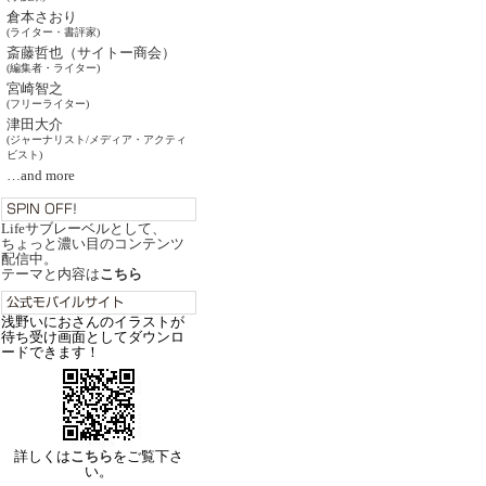
倉本さおり
(ライター・書評家)
斎藤哲也（サイトー商会）
(編集者・ライター)
宮崎智之
(フリーライター)
津田大介
(ジャーナリスト/メディア・アクティ
ビスト)
…and more
Lifeサブレーベルとして、
ちょっと濃い目のコンテンツ
配信中。
テーマと内容は
こちら
浅野いにおさんのイラストが
待ち受け画面としてダウンロ
ードできます！
詳しくは
こちら
をご覧下さ
い。