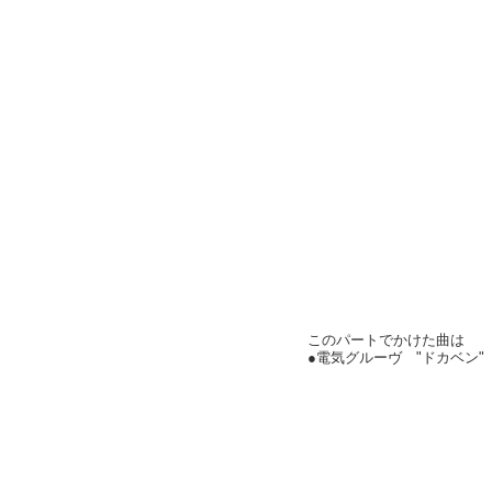
このパートでかけた曲は
●電気グルーヴ "ドカベン