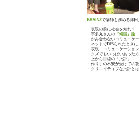
BRAINZ
で講師も務める津田
・表現の前に社会を知れ？
・宇多丸さんの
『靖国』論
・かみ合わないコミュニケ
・ネットでDISられたとき
・表現－コミュニケーショ
・クズでもいっぱいあった
・上から目線の「批評」
・作り手の不安が受けての
・クリエイティブな批評と