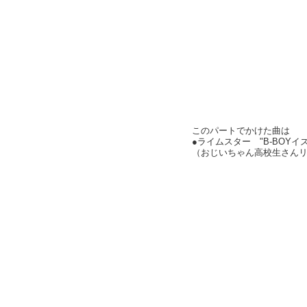
このパートでかけた曲は
●ライムスター "B-BOYイズ
（おじいちゃん高校生さん