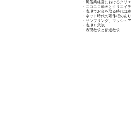
・風俗業経営におけるクリ
・ニコニコ動画とクリエイ
・表現でお金を取る時代は
・ネット時代の著作権のあ
・サンプリング、マッシュ
・表現と承認
・表現欲求と伝達欲求