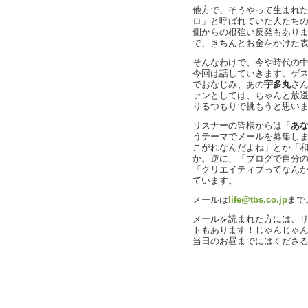
他方で、そうやって生まれ
ロ」と呼ばれていた人たち
側からの根強い反発もあり
で、きちんとお金をかけた
そんなわけで、今や時代の
今回は話していきます。ゲ
でおなじみ、あの
宇多丸
さ
ァンとしては、ちゃんと放
りるつもりで挑もうと思い
リスナーの皆様からは「
あ
うテーマでメールを募集し
こがれなんだよね」とか「
か。逆に、「ブログで自分
「クリエイティブってなん
ています。
メールは
life@tbs.co.jp
まで
メールを読まれた方には、リ
トもあります！じゃんじゃ
当日のお昼までにはくださ