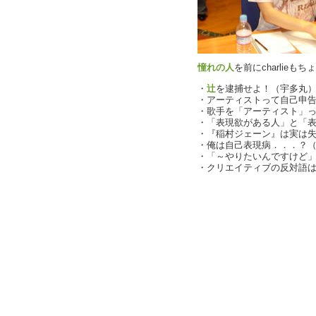
憧れの人
を前にcharlieも
・
辻
を逮捕せよ！（宇多丸
・アーティストって自己申
・歌手を「アーティスト」
・「表現欲がある人」と「
・『稲村ジェーン』は実は
・俺は自己表現病．．．？（cha
・「～やりたいんですけど
・クリエイティブの反対語