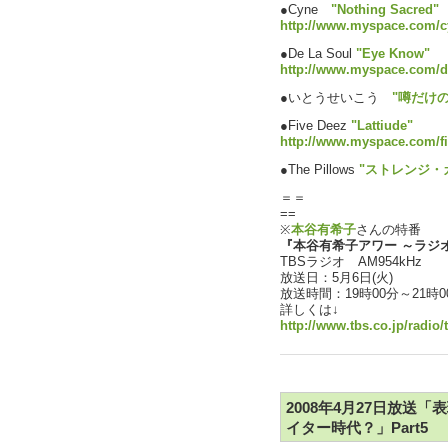
●Cyne
"Nothing Sacred"
http://www.myspace.com/c
●De La Soul
"Eye Know"
http://www.myspace.com/d
●いとうせいこう
"噂だけ
●Five Deez
"Lattiude"
http://www.myspace.com/f
●The Pillows
"ストレンジ・
＝＝
==
※
本谷有希子
さんの特番
『本谷有希子アワー ～ラジ
TBSラジオ AM954kHz
放送日：5月6日(火)
放送時間：19時00分～21時0
詳しくは↓
http://www.tbs.co.jp/radio
2008年4月27日放送
イター時代？」Part5