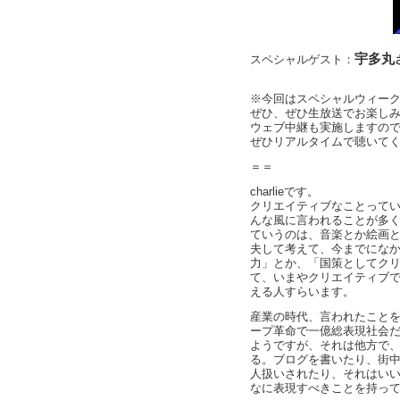
宇多丸
スペシャルゲスト：
※今回はスペシャルウィー
ぜひ、ぜひ生放送でお楽し
ウェブ中継も実施しますの
ぜひリアルタイムで聴いて
＝＝
charlieです。
クリエイティブなことって
んな風に言われることが多
ていうのは、音楽とか絵画
夫して考えて、今までにな
力」とか、「国策としてク
て、いまやクリエイティブ
える人すらいます。
産業の時代、言われたこと
ープ革命で一億総表現社会
ようですが、それは他方で
る。ブログを書いたり、街
人扱いされたり、それはい
なに表現すべきことを持っ