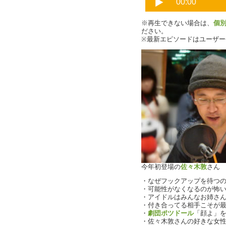
※再生できない場合は、
個
ださい。
※最新エピソードはユーザ
今年初登場の
佐々木敦
さん
・なぜフックアップを待つ
・可能性がなくなるのが怖
・アイドルはみんなお姉さ
・付き合ってる相手こそが
・
劇団ポツドール
「顔よ」
・佐々木敦さんの好きな女