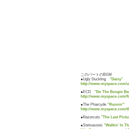
このパートのBGM
●Ugly Duckling
"Daisy"
http://www.myspace.com/u
●ECD
"Do The Boogie Ba
http://www.myspace.com/fi
●The Pharcyde
"Runnin'"
http://www.myspace.com/t
●Razorcuts
"The Last Pict
●Stetsasonic
"Walkin' In T