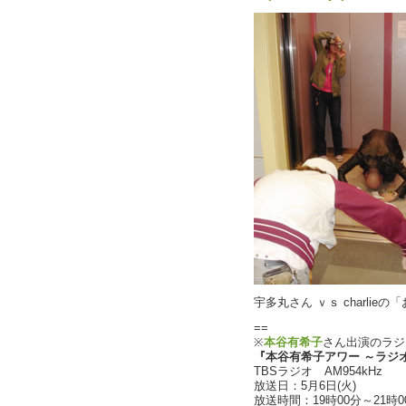
宇多丸さん ｖｓ charlie
==
※
本谷有希子
さん出演のラジ
『本谷有希子アワー ～ラジ
TBSラジオ AM954kHz
放送日：5月6日(火)
放送時間：19時00分～21時0