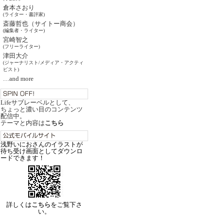
倉本さおり
(ライター・書評家)
斎藤哲也（サイトー商会）
(編集者・ライター)
宮崎智之
(フリーライター)
津田大介
(ジャーナリスト/メディア・アクティ
ビスト)
…and more
Lifeサブレーベルとして、
ちょっと濃い目のコンテンツ
配信中。
テーマと内容は
こちら
浅野いにおさんのイラストが
待ち受け画面としてダウンロ
ードできます！
詳しくは
こちら
をご覧下さ
い。