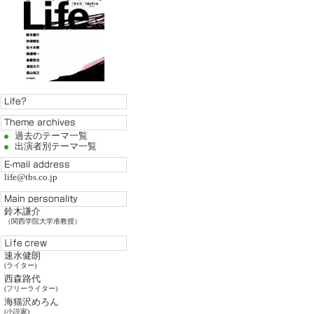
過去のテーマ一覧
出演者別テーマ一覧
life@tbs.co.jp
鈴木謙介
（関西学院大学准教授）
速水健朗
(ライター)
西森路代
(フリーライター)
海猫沢めろん
(小説家)