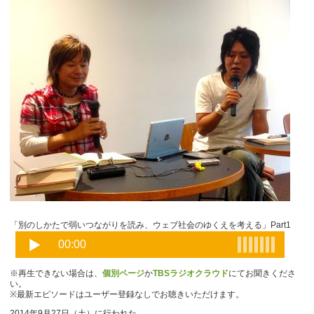
「別のしかたで弱いつながりを読み、ウェブ社会のゆくえを考える」Part1
※再生できない場合は、
個別ページ
か
TBSラジオクラウド
にてお聞きくださ
い。
※最新エピソードはユーザー登録なしでお聴きいただけます。
2014年9月27日（土）に行われた