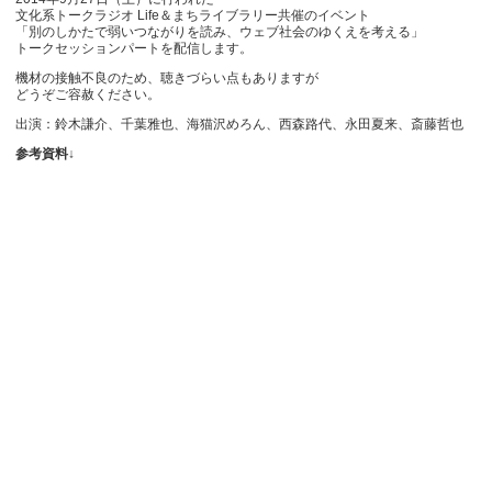
文化系トークラジオ Life＆まちライブラリー共催のイベント
「別のしかたで弱いつながりを読み、ウェブ社会のゆくえを考える」
トークセッションパートを配信します。
機材の接触不良のため、聴きづらい点もありますが
どうぞご容赦ください。
出演：鈴木謙介、千葉雅也、海猫沢めろん、西森路代、永田夏来、斎藤哲也
参考資料↓