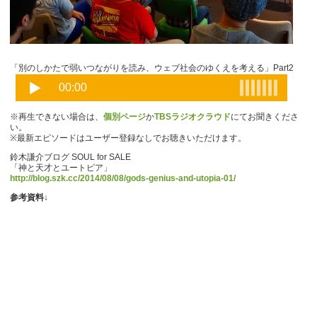
「別のしかたで弱いつながりを読み、ウェブ社会のゆくえを考える」Part2
※再生できない場合は、
個別ページ
か
TBSラジオクラウド
にてお聞きくださ
い。
※最新エピソードはユーザー登録なしでお聴きいただけます。
鈴木謙介ブログ SOUL for SALE
「神と天才とユートピア」
http://blog.szk.cc/2014/08/08/gods-genius-and-utopia-01/
参考資料↓