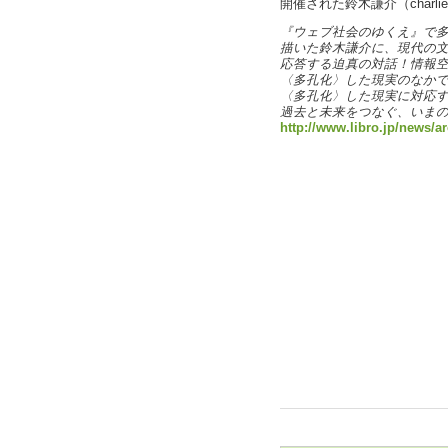
開催された鈴木謙介（char
『ウェブ社会のゆくえ』で
描いた鈴木謙介に、現代の
応答する迫真の対話！情報
〈多孔化〉した現実のなか
〈多孔化〉した現実に対応
過去と未来をつなぐ、いま
http://www.libro.jp/news/a