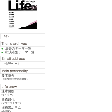
過去のテーマ一覧
出演者別テーマ一覧
life@tbs.co.jp
鈴木謙介
（関西学院大学准教授）
速水健朗
(ライター)
西森路代
(フリーライター)
海猫沢めろん
(小説家)