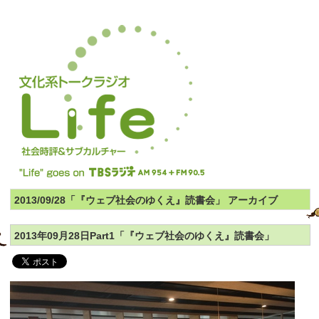
2013/09/28「『ウェブ社会のゆくえ』読書会」 アーカイブ
2013年09月28日Part1「『ウェブ社会のゆくえ』読書会」