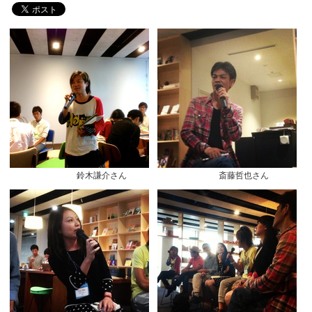
鈴木謙介さん 斎藤哲也さん