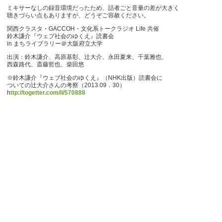
ミキサーなしの録音環境だったため、話者ごと音量の差が大きく
聴きづらい点もありますが、どうぞご容赦ください。
関西クラスタ・GACCOH・文化系トークラジオ Life 共催
鈴木謙介『ウェブ社会のゆくえ』読書会
in まちライブラリー＠大阪府立大学
出演：鈴木謙介、高原基彰、辻大介、永田夏来、千葉雅也、
西森路代、斎藤哲也、柴田悠
※鈴木謙介『ウェブ社会のゆくえ』（NHK出版）読書会に
ついての辻大介さんの考察（2013.09．30）
h
ttp://togetter.com/li/570888