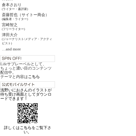
倉本さおり
(ライター・書評家)
斎藤哲也（サイトー商会）
(編集者・ライター)
宮崎智之
(フリーライター)
津田大介
(ジャーナリスト/メディア・アクティ
ビスト)
…and more
Lifeサブレーベルとして、
ちょっと濃い目のコンテンツ
配信中。
テーマと内容は
こちら
浅野いにおさんのイラストが
待ち受け画面としてダウンロ
ードできます！
詳しくは
こちら
をご覧下さ
い。