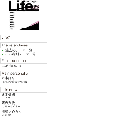
過去のテーマ一覧
出演者別テーマ一覧
life@tbs.co.jp
鈴木謙介
（関西学院大学准教授）
速水健朗
(ライター)
西森路代
(フリーライター)
海猫沢めろん
(小説家)