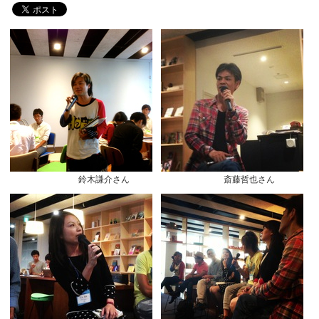
鈴木謙介さん 斎藤哲也さん