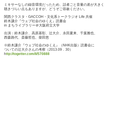
ミキサーなしの録音環境だったため、話者ごと音量の差が大きく
聴きづらい点もありますが、どうぞご容赦ください。
関西クラスタ・GACCOH・文化系トークラジオ Life 共催
鈴木謙介『ウェブ社会のゆくえ』読書会
in まちライブラリー＠大阪府立大学
出演：鈴木謙介、高原基彰、辻大介、永田夏来、千葉雅也、
西森路代、斎藤哲也、柴田悠
※鈴木謙介『ウェブ社会のゆくえ』（NHK出版）読書会に
ついての辻大介さんの考察（2013.09．30）
h
ttp://togetter.com/li/570888