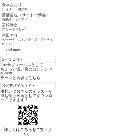
倉本さおり
(ライター・書評家)
斎藤哲也（サイトー商会）
(編集者・ライター)
宮崎智之
(フリーライター)
津田大介
(ジャーナリスト/メディア・アクティ
ビスト)
…and more
Lifeサブレーベルとして、
ちょっと濃い目のコンテンツ
配信中。
テーマと内容は
こちら
浅野いにおさんのイラストが
待ち受け画面としてダウンロ
ードできます！
詳しくは
こちら
をご覧下さ
い。