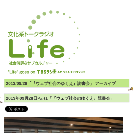
2013/09/28「『ウェブ社会のゆくえ』読書会」 アーカイブ
2013年09月28日Part1「『ウェブ社会のゆくえ』読書会」