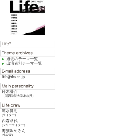
過去のテーマ一覧
出演者別テーマ一覧
life@tbs.co.jp
鈴木謙介
（関西学院大学准教授）
速水健朗
(ライター)
西森路代
(フリーライター)
海猫沢めろん
(小説家)