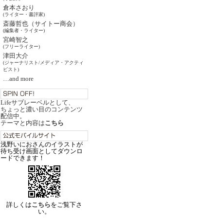
倉本さおり
(ライター・書評家)
斎藤哲也（サイトー商会）
(編集者・ライター)
宮崎智之
(フリーライター)
津田大介
(ジャーナリスト/メディア・アクティ
ビスト)
…and more
Lifeサブレーベルとして、
ちょっと濃い目のコンテンツ
配信中。
テーマと内容は
こちら
浅野いにおさんのイラストが
待ち受け画面としてダウンロ
ードできます！
詳しくは
こちら
をご覧下さ
い。