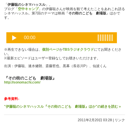
「
伊藤聡のシネマハッスル
」。
ブログ「
空中キャンプ
」の伊藤聡さんが映画を観て考えたことをあれこれ語る
シネマハッスル。第7回のテーマは映画『
その街のこども 劇場版
』ほかで
す。
※再生できない場合は、
個別ページ
か
TBSラジオクラウド
にてお聞きくださ
い。
※最新エピソードはユーザー登録なしでお聴きいただけます。
出演：伊藤聡、速水健朗、斎藤哲也、黒幕（長谷川P）、仙波くん
『その街のこども 劇場版』
http://sonomachi.com/
参考資料↓
"伊藤聡のシネマハッスル『その街のこども 劇場版』ほか"の続きを読む »
2011年2月20日 03:28
|
リンク