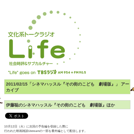
2011/02/15「シネマハッスル『その街のこども 劇場版』」 アー
カイブ
伊藤聡のシネマハッスル『その街のこども 劇場版』ほか
10月12日（火）に次回の予告編を収録した際に
行われた映画雑談Ustreamの一部を番外編として配信します。