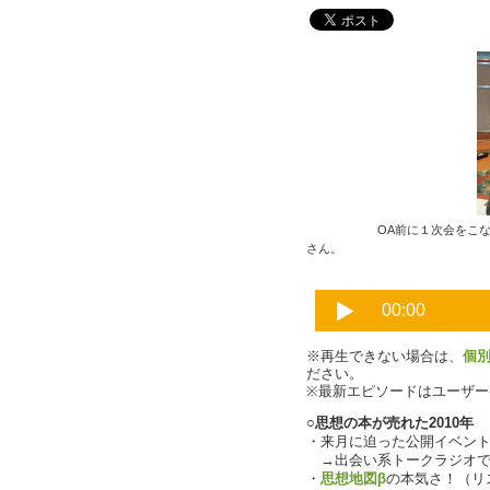
OA前に１次会をこ
さん。
※再生できない場合は、
個
ださい。
※最新エピソードはユーザ
○思想の本が売れた2010年
・来月に迫った公開イベントにつ
→出会い系トークラジオで
・
思想地図β
の本気さ！（リ