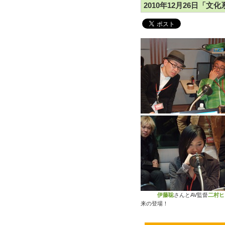
2010年12月26日「文化
伊藤聡
さんとAV監督
二村ヒ
来の登場！