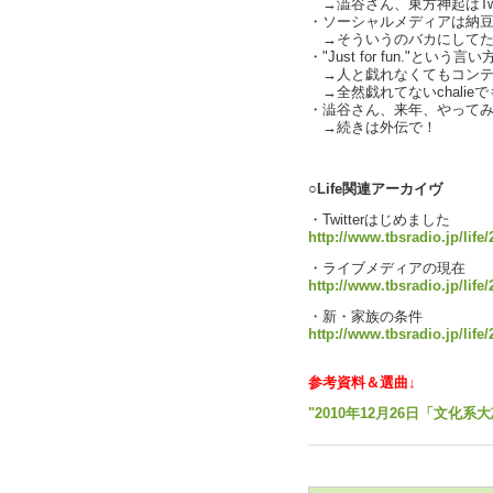
→澁谷さん、東方神起はTwi
・ソーシャルメディアは納
→そういうのバカにしてたん
・"Just for fun."という
→人と戯れなくてもコンテ
→全然戯れてないchalieでも
・澁谷さん、来年、やってみない
→続きは外伝で！
text by L
○Life関連アーカイヴ
・Twitterはじめました
http://www.tbsradio.jp/life/
・ライブメディアの現在
http://www.tbsradio.jp/life
・新・家族の条件
http://www.tbsradio.jp/life
参考資料＆選曲↓
"2010年12月26日「文化系大