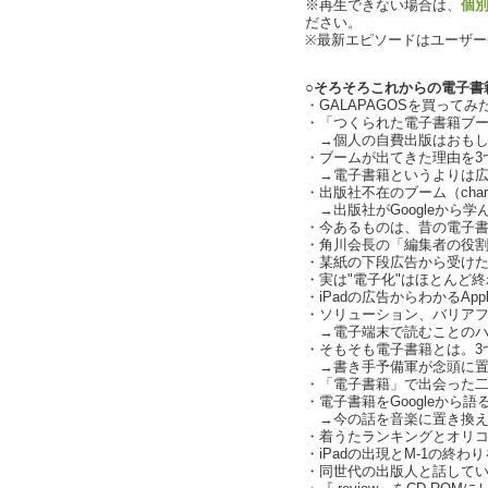
※再生できない場合は、
個
ださい。
※最新エピソードはユーザ
○そろそろこれからの電子書
・GALAPAGOSを買ってみた感
・「つくられた電子書籍ブ
→個人の自費出版はおもしろく
・ブームが出てきた理由を3つ
→電子書籍というよりは広
・出版社不在のブーム（charl
→出版社がGoogleから学
・今あるものは、昔の電子
・角川会長の「編集者の役
・某紙の下段広告から受けた衝撃
・実は"電子化"はほとんど
・iPadの広告からわかるAp
・ソリューション、バリア
→電子端末で読むことのハ
・そもそも電子書籍とは。3
→書き手予備軍が念頭に置
・「電子書籍」で出会った
・電子書籍をGoogleから
→今の話を音楽に置き換えて
・着うたランキングとオリコン
・iPadの出現とM-1の終
・同世代の出版人と話していて思