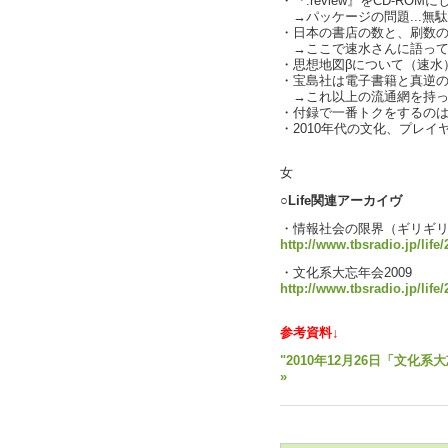
・『.review』をCD-RO
→パッケージの問題...無
・日本の書店の数と、刷数
→ここで速水さんに語って
・思想地図βについて（速水
・宝島社は電子書籍と真逆
→これ以上の流通網を持っ
・付録で一番トクをするのは
・2010年代の文化、プレイヤ
text by
女
○Life関連アーカイヴ
・情報社会の限界（ギリギ
http://www.tbsradio.jp/life
・文化系大忘年会2009
http://www.tbsradio.jp/life
参考資料↓
"2010年12月26日「文化系
»