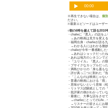
※再生できない場合は、
個
ださい。
※最新エピソードはユーザ
○朝の6時を越えて語る2010
・chalieに『悪人』の話を
→あの映画は見方を変えると
・福岡出身・charlieが語
→わかる人にはわかる微妙な差
・chalieが今年一番感動し
→あれはショックだったね.
・あれは地方のシネコンで
・『ユリイカ』『悪人』の
・ブサイクなカップルだった方
・満島ひかりの「身も蓋も
・評が真っ二つに割れた『
・「こんなのは映画じゃな
・普通の映画における「雨
・意味がないという意味（
・リトマス試験紙としての『告白
・批評家の側がわかってい
・最後に、大事な話をさせてくだ
→charlieにとってのLife
→リスナーの皆さんにお願いし
・2010年を振り返って・20