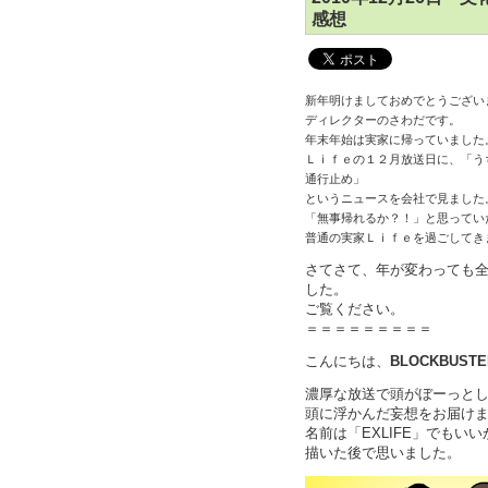
感想
新年明けましておめでとうござい
ディレクターのさわだです。
年末年始は実家に帰っていました
Ｌｉｆｅの１２月放送日に、「う
通行止め」
というニュースを会社で見ました
「無事帰れるか？！」と思ってい
普通の実家Ｌｉｆｅを過ごしてき
さてさて、年が変わっても
した。
ご覧ください。
＝＝＝＝＝＝＝＝＝
こんにちは、
BLOCKBUST
濃厚な放送で頭がぼーっと
頭に浮かんだ妄想をお届け
名前は「EXLIFE」でもいい
描いた後で思いました。