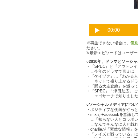
※再生できない場合は、
個
ださい。
※最新エピソードはユーザ
○2010年、ドラマとソーシ
・『SPEC』と『アウトレイ
→今年のドラマで言えば、『
・『ケイゾク』...「わか
→ネットで盛り上がるドラ
・『踊る大走査線』を巡って速
・『SPEC』「津田助広」
→エゴサーチで知りました
○ソーシャルメディアについて
・ポジティブな側面がやっ
・mixiがFacebookを意識し
→「知らない人とコラボレーシ
→なんでそんなに人と戯れ
・charlieが「素敵な情報
・「ノイズと戦っている」