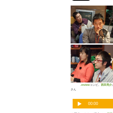
.review
コンビ。
西田亮介
さん