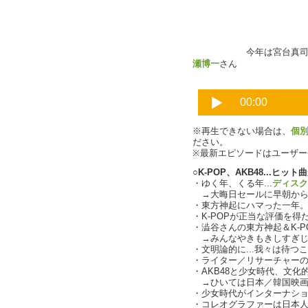
今年は宮台真司さ
瀬博一
さん
※再生できない場合は、
個
ださい。
※最新エピソードはユーザ
○K-POP、AKB48...ヒッ
・ゆく年、くる年...
ディスク
→大晦日セールに早朝から
・東方神起にハマった一年。
・K-POPが正当な評価を得
・澁谷さんの東方神起＆K-P
→みんなやきもきしすぎじ
・文明論的に...我々は待つ
・ライター／リサーチャー
・AKB48と少女時代、文
→ひいては日本／韓国映画
・少女時代がインターナシ
・コレオグラファーは日本