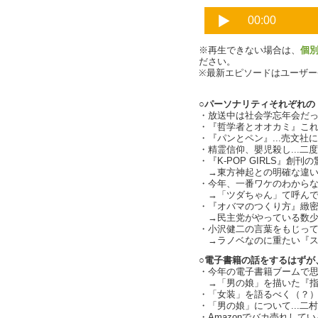
※再生できない場合は、
個
ださい。
※最新エピソードはユーザ
○パーソナリティそれぞれの『
・放送中は社会学忘年会だったので
・『哲学者とオオカミ』こ
・『パンとペン』...売文
・精霊信仰、嬰児殺し...
・『K-POP GIRLS』創刊
→東方神起との明確な違い
・今年、一番ワケのわからなか
→「ツダちゃん」て呼んで
・『オバマのつくり方』緻
→民主党がやっている数少
・小沢健二の言葉をもじって言うと
→ラノベなのに重たい『ストレ
○電子書籍の話をするはずが
・今年の電子書籍ブームで
→「男の娘」を描いた『指
・「女装」を語るべく（？
・「男の娘」について...二
・Amazonでバカ売れして