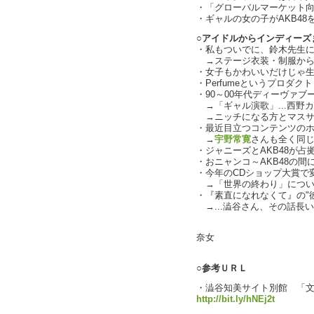
・「グローバルマーケット向け
・ギャルの女の子がAKB48を好
○アイドルからインディーズ
・私もついでに、鈴木先生に
→ステージ衣装・制服から
・女子もかわいいだけじゃ
・Perfumeというプロダク
・90～00年代ディーヴァ
→「ギャル演歌」...西野カナ
→ニッチになる方とマスサ
・最近目立つコンテンツの
→
宇野常寛
さんも全く同
・ジャニーズとAKB48が
・おニャンコ～AKB48の
・今年のCDショップ大賞で
→「世界の終わり」について語
・『素直になれなくて』の"
→...澁谷さん、その話長い？（
text by
奈女
○参考ＵＲＬ
・澁谷知美サイト別館 「文化
http://bit.ly/hNEj2t