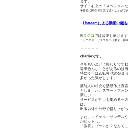
ます。
サイト右上の「スペシャル
著作権の関係で音楽は聴くことがで
※
Ustreamによる動画中継
※
ラジコ
では音楽も聴けます
ラジコのサービスエリアは東京・神
＝＝＝＝＝
charlieです。
今年もいよいよ終わりです
毎年色んなことがあるのは
特に今年は2010年代の始
多かった気がします。
芸能人の相次ぐ活動休止宣
もしました。スマートフォンが
新しい
サービスが注目を集める一方
は、
出版以外の分野で盛り上が
また、マイケル・サンデル
がヒットし、
「教養」ブームか？なんて