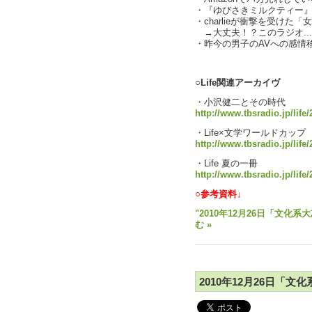
・『ゆびさきミルクティー
・charlieが衝撃を受けた
→大丈夫！？このラジオ..
・昨今の男子のAVへの感情
text by L
○Life関連アーカイヴ
・小沢健二とその時代
http://www.tbsradio.jp/life
・Life×文学ワールドカップ
http://www.tbsradio.jp/life/
・Life 夏の一冊
http://www.tbsradio.jp/life/
○参考資料↓
"2010年12月26日「文化系
む »
2010年12月26日「文化