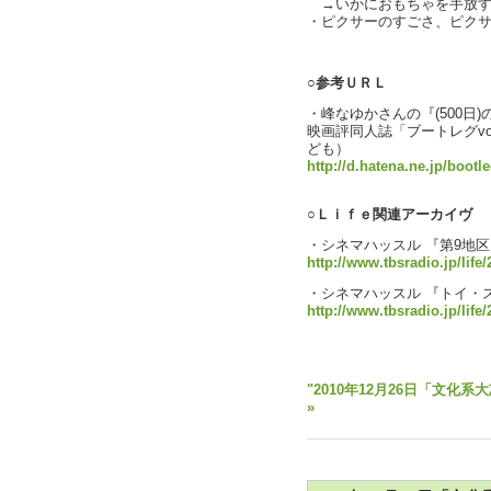
→いかにおもちゃを手放す
・ピクサーのすごさ、ピク
text by L
○参考ＵＲＬ
・峰なゆかさんの『(500日
映画評同人誌「ブートレグvo
ども）
http://d.hatena.ne.jp/boot
○Ｌｉｆｅ関連アーカイヴ
・シネマハッスル 『第9地区
http://www.tbsradio.jp/life
・シネマハッスル 『トイ・
http://www.tbsradio.jp/life
○参考資料↓
"2010年12月26日「文化系
»