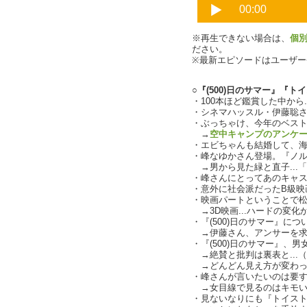
※再生できない場合は、
個
ださい。
※最新エピソードはユーザ
○『(500)日のサマー』『ト
・100本ほど鑑賞した中から.
・シネマハッスル・伊藤聡
・ぶっちゃけ、今年のベスト3は
→
空中キャンプのアンケ
・エビちゃんも結婚して、海老
・峰なゆかさん登場。『ノ
→男から見た緑と直子...
・峰さんにとってあのキャ
・意外に社会派だったB級映
・映画パートということで
→3D映画...ハードの変
・『(500)日のサマー』に
→伊藤さん、アンサーを求めら
・『(500)日のサマー』、
→絶賛と批判は裏表と...（ch
→どんどん見え方が変わっ
・峰さんが言いたいのは要する
→女目線で見るのはキモい
・見ないなりにも『トイス