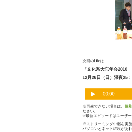
次回のLifeは
「文化系大忘年会2010」
12月26日（日）深夜25：3
※再生できない場合は、
個
ださい。
※最新エピソードはユーザ
※ストリーミング中継を実
パソコンとネット環境があ