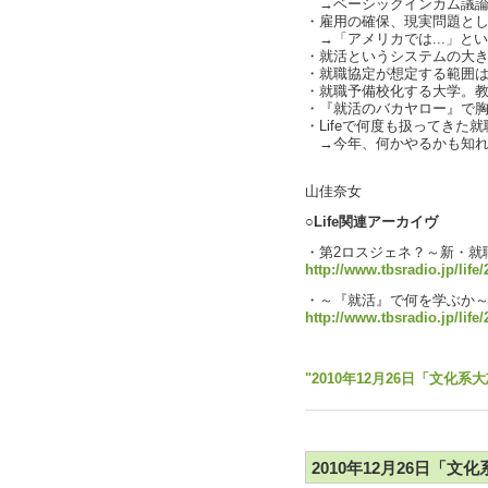
→ベーシックインカム議論もあ
・雇用の確保、現実問題と
→「アメリカでは...」と
・就活というシステムの大きな問
・就職協定が想定する範囲
・就職予備校化する大学。
・『就活のバカヤロー』で胸を
・Lifeで何度も扱ってきた
→今年、何かやるかも知れませ
text b
山佳奈女
○Life関連アーカイヴ
・第2ロスジェネ？～新・就
http://www.tbsradio.jp/life
・～『就活』で何を学ぶか
http://www.tbsradio.jp/life
参考資料＆選曲↓
"2010年12月26日「文化系大
2010年12月26日「文化系