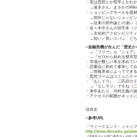
・実は思想とか哲学とかわか
→速水さん、まさかのWikip
・ショッピングモールを題
→郊外じゃないショッピン
→従来の郊外論との違い（cha
・佐々木中さんの切手本（
→文化的アクセシビリティにより
→短い／長いスパン、どち
○金融危機が生んだ「歴史から考
→『フリー』も『シェア』も
→『ゼロから始める都市型
・市場が難しい本を求めている？
・読書会に初めて参加してみた
→情報革命によってできる
・思想ブームはコミュニケーショ
・『もしドラ』、二匹目のド
→『もしヤリ』ですね（
・来年あたり、功利主義の
・アクセスの範囲がネットに限られ
text b
佳奈女
○参考URL
・ウィークエンド・シャッ
http://www.tbsradio.jp/uta
（宇多丸さんが坂口恭平さんや佐々