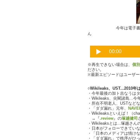
今年は電子書籍関連
ん
※再生できない場合は、
個
ださい。
※最新エピソードはユーザ
○Wikileaks、UST...2
・今年最後の加ト吉なうは
・Wikileaks、尖閣諸島.
・所在不明老人、USTなど
・「ダダ漏れ」元年、
NAVE
・Wikileaksといえば！（char
→『
.review
』の
塚越健司
・Wikileaksとは...塚越
・日本がフォローできてい
・「日本のメディアは情け
・「ダダ漏れ」で秩序がひっくり