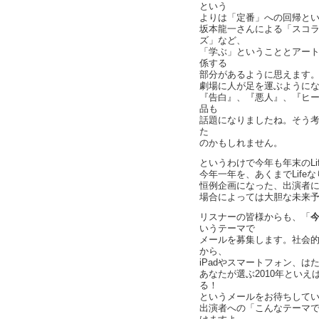
という
よりは「定番」への回帰と
坂本龍一さんによる「スコ
ズ」など、
「学ぶ」ということとアー
係する
部分があるように思えます。
劇場に人が足を運ぶように
『告白』、『悪人』、『ヒ
品も
話題になりましたね。そう
た
のかもしれません。
というわけで今年も年末のLi
今年一年を、あくまでLife
恒例企画になった、出演者
場合によっては大胆な未来
リスナーの皆様からも、「
いうテーマで
メールを募集します。社会
から、
iPadやスマートフォン、
あなたが選ぶ2010年といえ
る！
というメールをお待ちして
出演者への「こんなテーマ