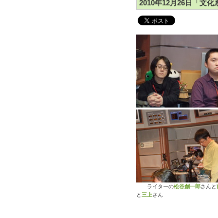
2010年12月26日「文化
ライターの
松谷創一郎
さんと
と
三上
さん