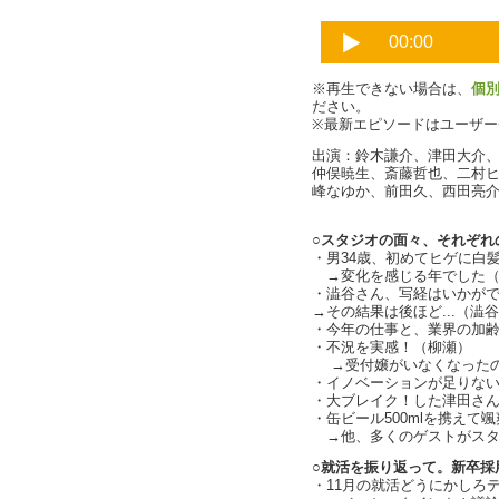
※再生できない場合は、
個
ださい。
※最新エピソードはユーザ
出演：鈴木謙介、津田大介
仲俣暁生、斎藤哲也、二村
峰なゆか、前田久、西田亮介、
○スタジオの面々、それぞれの
・男34歳、初めてヒゲに白髪が
→変化を感じる年でした（cha
・澁谷さん、写経はいかが
→その結果は後ほど...（澁
・今年の仕事と、業界の加
・不況を実感！（柳瀬）
→受付嬢がいなくなったの
・イノベーションが足りない
・大ブレイク！した津田さんの
・缶ビール500mlを携えて
→他、多くのゲストがスタ
○就活を振り返って。新卒採
・11月の就活どうにかしろデ