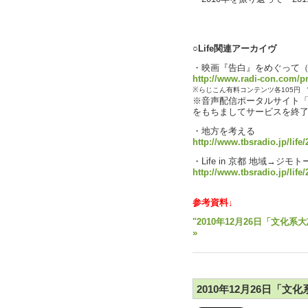
text by 
○Life関連アーカイヴ
・映画『告白』をめぐって（川
http://www.radi-con.com/p
※らじこん有料コンテンツ各105円 
※音声配信ポータルサイト「ら
をもちましてサービスを終
・地方を考える
http://www.tbsradio.jp/life
・Life in 京都 地域→
http://www.tbsradio.jp/life/
参考資料↓
"2010年12月26日「文化系
»
2010年12月26日「文