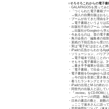
○そろそろこれからの電子書
・GALAPAGOSを買ってみた感
・「つくられた電子書籍ブ
→個人の自費出版はおもしろく
・ブームが出てきた理由を3つ
→電子書籍というよりは広
・出版社不在のブーム（charl
→出版社がGoogleから学
・今あるものは、昔の電子
・角川会長の「編集者の役
・某紙の下段広告から受けた衝撃
・実は"電子化"はほとんど
・iPadの広告からわかるAp
・ソリューション、バリア
→電子端末で読むことのハ
・そもそも電子書籍とは。3
→書き手予備軍が念頭に置
・「電子書籍」で出会った
・電子書籍をGoogleから
→今の話を音楽に置き換えて
・着うたランキングとオリコン
・iPadの出現とM-1の終
・同世代の出版人と話していて思
・『.review』をCD-RO
→パッケージの問題...無
・日本の書店の数と、刷数
→ここで速水さんに語って
・思想地図βについて（速水