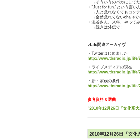
→そういうのバカにしてたん
・"Just for fun."という
→人と戯れなくてもコンテ
→全然戯れてないchalieでも
・澁谷さん、来年、やってみない
→続きは外伝で！
text by L
○Life関連アーカイヴ
・Twitterはじめました
http://www.tbsradio.jp/life/
・ライブメディアの現在
http://www.tbsradio.jp/life
・新・家族の条件
http://www.tbsradio.jp/life
参考資料＆選曲↓
"2010年12月26日「文化系大
2010年12月26日「文化