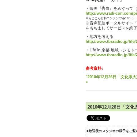
○Life関連アーカイヴ
・映画『告白』をめぐって（川
http://www.radi-con.com/p
※らじこん有料コンテンツ各105円 
※音声配信ポータルサイト「ら
をもちましてサービスを終
・地方を考える
http://www.tbsradio.jp/life
・Life in 京都 地域→
http://www.tbsradio.jp/life/
参考資料↓
"2010年12月26日「文化系
»
2010年12月26日「文
■放送後のスタジオの様子をご覧