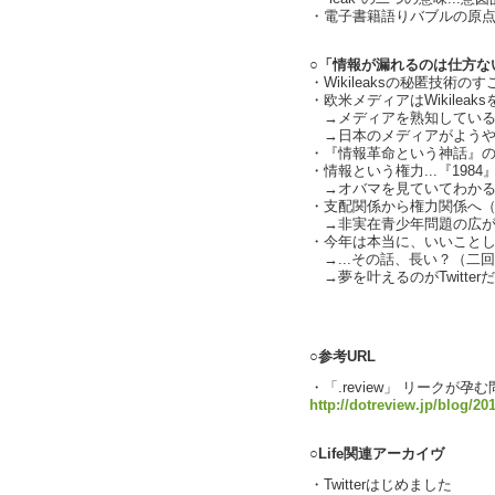
・電子書籍語りバブルの原点は
○「情報が漏れるのは仕方ない」
・Wikileaksの秘匿技術の
・欧米メディアはWikilea
→メディアを熟知しているWik
→日本のメディアがようや
・『情報革命という神話』のよう
・情報という権力...『198
→オバマを見ていてわかる
・支配関係から権力関係へ
→非実在青少年問題の広が
・今年は本当に、いいこと
→...その話、長い？（二回目）
→夢を叶えるのがTwitter
text by L
○参考URL
・「.review」 リークが
http://dotreview.jp/blog/20
○Life関連アーカイヴ
・Twitterはじめました