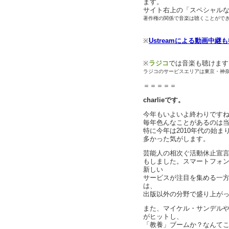
ます。
サイト右上の「スペシャル
著作権の関係で音楽は聴くことがで
※
Ustreamによる動画中継
※
ラジコ
では音楽も聴けます
ラジコのサービスエリアは東京・神
＝＝＝＝＝
charlieです。
今年もいよいよ終わりです
毎年色んなことがあるのは
特に今年は2010年代の始
多かった気がします。
芸能人の相次ぐ活動休止宣
もしました。スマートフォンが
新しい
サービスが注目を集める一方
は、
出版以外の分野で盛り上が
また、マイケル・サンデル
がヒットし、
「教養」ブームか？なんて