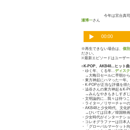
今年は宮台真司さ
瀬博一
さん
※再生できない場合は、
個
ださい。
※最新エピソードはユーザ
○K-POP、AKB48...ヒッ
・ゆく年、くる年...
ディスク
→大晦日セールに早朝から
・東方神起にハマった一年。
・K-POPが正当な評価を得
・澁谷さんの東方神起＆K-P
→みんなやきもきしすぎじ
・文明論的に...我々は待つ
・ライター／リサーチャー
・AKB48と少女時代、文
→ひいては日本／韓国映画
・少女時代がインターナシ
・コレオグラファーは日本
・「グローバルマーケット向け