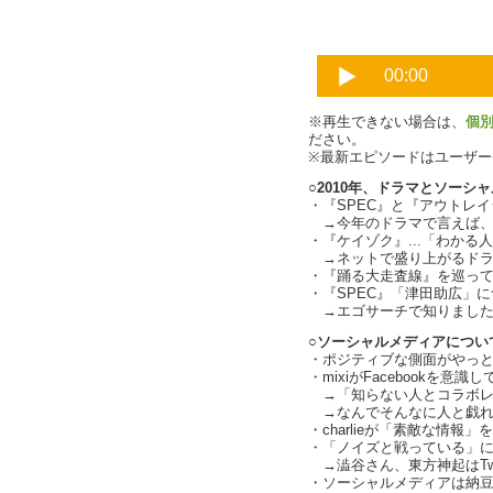
※再生できない場合は、
個
ださい。
※最新エピソードはユーザ
○2010年、ドラマとソーシ
・『SPEC』と『アウトレイ
→今年のドラマで言えば、『
・『ケイゾク』...「わか
→ネットで盛り上がるドラ
・『踊る大走査線』を巡って速
・『SPEC』「津田助広」
→エゴサーチで知りました
○ソーシャルメディアについて
・ポジティブな側面がやっ
・mixiがFacebookを意識し
→「知らない人とコラボレーシ
→なんでそんなに人と戯れ
・charlieが「素敵な情報
・「ノイズと戦っている」
→澁谷さん、東方神起はTwi
・ソーシャルメディアは納