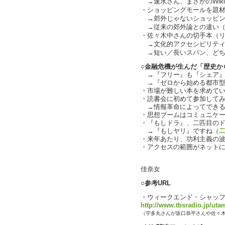
→速水さん、まさかのWikip
・ショッピングモールを題
→郊外じゃないショッピン
→従来の郊外論との違い（cha
・佐々木中さんの切手本（
→文化的アクセシビリティにより
→短い／長いスパン、どち
○金融危機が生んだ「歴史から考
→『フリー』も『シェア』も
→『ゼロから始める都市型
・市場が難しい本を求めている？
・読書会に初めて参加してみた
→情報革命によってできる
・思想ブームはコミュニケーショ
・『もしドラ』、二匹目のド
→『もしヤリ』ですね（
・来年あたり、功利主義の
・アクセスの範囲がネットに限られ
text b
佳奈女
○参考URL
・ウィークエンド・シャッ
http://www.tbsradio.jp/uta
（宇多丸さんが坂口恭平さんや佐々