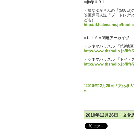
○参考ＵＲＬ
・峰なゆかさんの『(500日
映画評同人誌「ブートレグvo
ども）
http://d.hatena.ne.jp/boot
○Ｌｉｆｅ関連アーカイヴ
・シネマハッスル 『第9地区
http://www.tbsradio.jp/life
・シネマハッスル 『トイ・
http://www.tbsradio.jp/life
○参考資料↓
"2010年12月26日「文化系
»
2010年12月26日「文化