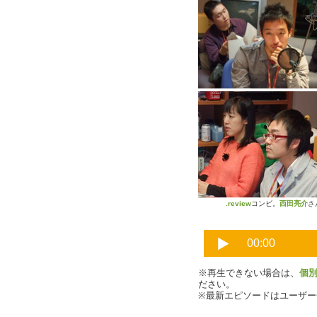
.review
コンビ。
西田亮介
さ
※再生できない場合は、
個
ださい。
※最新エピソードはユーザ