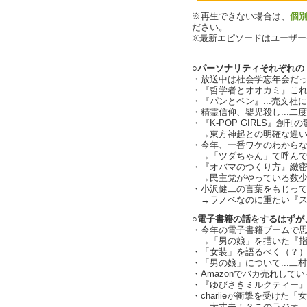
※再生できない場合は、
個
ださい。
※最新エピソードはユーザ
○パーソナリティそれぞれの『
・放送中は社会学忘年会だったので
・『哲学者とオオカミ』こ
・『パンとペン』...売文
・精霊信仰、嬰児殺し...
・『K-POP GIRLS』創刊
→東方神起との明確な違い
・今年、一番ワケのわからなか
→「ツダちゃん」て呼んで
・『オバマのつくり方』緻
→民主党がやっている数少
・小沢健二の言葉をもじって言うと
→ラノベなのに重たい『ストレ
○電子書籍の話をするはずが
・今年の電子書籍ブームで
→「男の娘」を描いた『指
・「女装」を語るべく（？
・「男の娘」について...二
・Amazonでバカ売れして
・『ゆびさきミルクティー
・charlieが衝撃を受けた