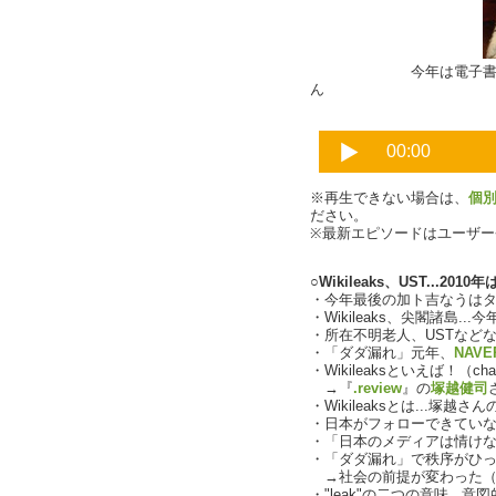
今年は電子書籍関連
ん
※再生できない場合は、
個
ださい。
※最新エピソードはユーザ
○Wikileaks、UST...2
・今年最後の加ト吉なうは
・Wikileaks、尖閣諸島.
・所在不明老人、USTなど
・「ダダ漏れ」元年、
NAVE
・Wikileaksといえば！（char
→『
.review
』の
塚越健司
・Wikileaksとは...塚越
・日本がフォローできてい
・「日本のメディアは情け
・「ダダ漏れ」で秩序がひっくり
→社会の前提が変わった（
・"leak"の二つの意味..