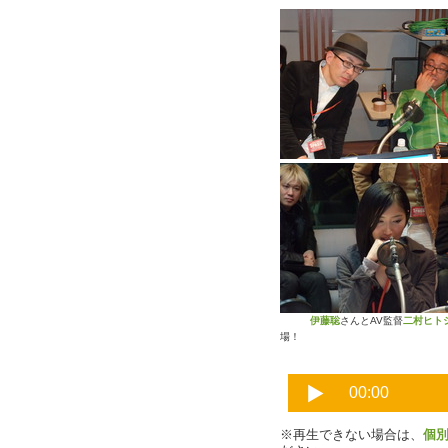
伊藤聡
さんとAV監督
二村ヒト
場！
※再生できない場合は、
個