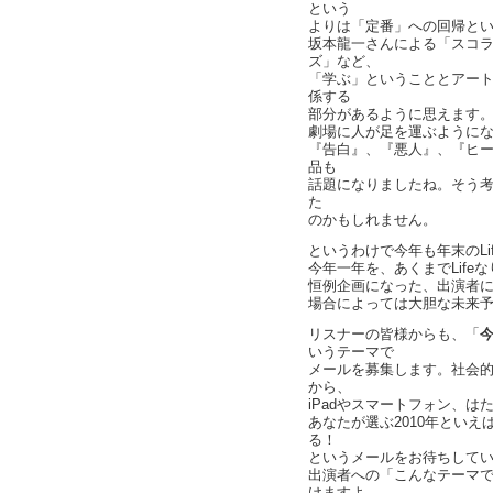
という
よりは「定番」への回帰と
坂本龍一さんによる「スコ
ズ」など、
「学ぶ」ということとアー
係する
部分があるように思えます。
劇場に人が足を運ぶように
『告白』、『悪人』、『ヒ
品も
話題になりましたね。そう
た
のかもしれません。
というわけで今年も年末のLi
今年一年を、あくまでLife
恒例企画になった、出演者
場合によっては大胆な未来
リスナーの皆様からも、「
いうテーマで
メールを募集します。社会
から、
iPadやスマートフォン、
あなたが選ぶ2010年といえ
る！
というメールをお待ちして
出演者への「こんなテーマ