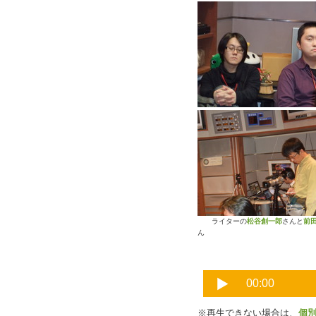
ライターの
松谷創一郎
さんと
前
ん
※再生できない場合は、
個