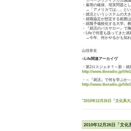
→ベーシックインカム議論もあ
・雇用の確保、現実問題と
→「アメリカでは...」と
・就活というシステムの大きな問
・就職協定が想定する範囲
・就職予備校化する大学。
・『就活のバカヤロー』で胸を
・Lifeで何度も扱ってきた
→今年、何かやるかも知れませ
text b
山佳奈女
○Life関連アーカイヴ
・第2ロスジェネ？～新・就
http://www.tbsradio.jp/life
・～『就活』で何を学ぶか
http://www.tbsradio.jp/life
参考資料＆選曲↓
"2010年12月26日「文化系大
2010年12月26日「文化系