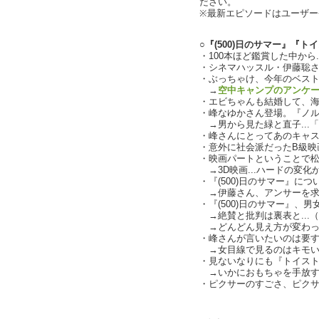
ださい。
※最新エピソードはユーザ
○『(500)日のサマー』『ト
・100本ほど鑑賞した中から.
・シネマハッスル・伊藤聡
・ぶっちゃけ、今年のベスト3は
→
空中キャンプのアンケ
・エビちゃんも結婚して、海老
・峰なゆかさん登場。『ノ
→男から見た緑と直子...
・峰さんにとってあのキャ
・意外に社会派だったB級映
・映画パートということで
→3D映画...ハードの変
・『(500)日のサマー』に
→伊藤さん、アンサーを求めら
・『(500)日のサマー』、
→絶賛と批判は裏表と...（ch
→どんどん見え方が変わっ
・峰さんが言いたいのは要する
→女目線で見るのはキモい
・見ないなりにも『トイス
→いかにおもちゃを手放す
・ピクサーのすごさ、ピク
text by L