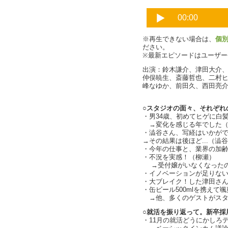
※再生できない場合は、
個
ださい。
※最新エピソードはユーザ
出演：鈴木謙介、津田大介
仲俣暁生、斎藤哲也、二村
峰なゆか、前田久、西田亮介、
○スタジオの面々、それぞれの
・男34歳、初めてヒゲに白髪が
→変化を感じる年でした（cha
・澁谷さん、写経はいかが
→その結果は後ほど...（澁
・今年の仕事と、業界の加
・不況を実感！（柳瀬）
→受付嬢がいなくなったの
・イノベーションが足りない
・大ブレイク！した津田さんの
・缶ビール500mlを携えて
→他、多くのゲストがスタ
○就活を振り返って。新卒採
・11月の就活どうにかしろデ