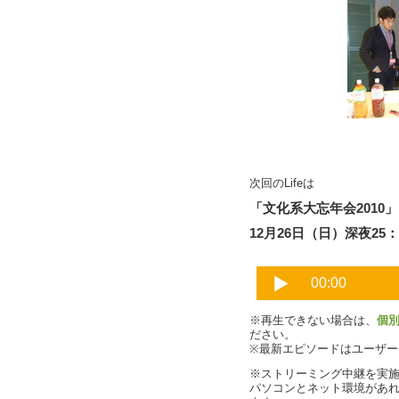
次回のLifeは
「文化系大忘年会2010」
12月26日（日）深夜25：3
※再生できない場合は、
個
ださい。
※最新エピソードはユーザ
※ストリーミング中継を実
パソコンとネット環境があ