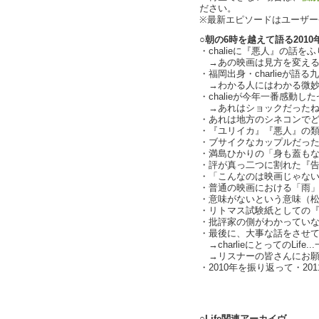
ださい。
※最新エピソードはユーザ
○朝の6時を越えて語る2010
・chalieに『悪人』の話を
→あの映画は見方を変えると
・福岡出身・charlieが語
→わかる人にはわかる微妙な差
・chalieが今年一番感動し
→あれはショックだったね.
・あれは地方のシネコンで
・『ユリイカ』『悪人』の
・ブサイクなカップルだった方
・満島ひかりの「身も蓋も
・評が真っ二つに割れた『
・「こんなのは映画じゃな
・普通の映画における「雨
・意味がないという意味（
・リトマス試験紙としての『告白
・批評家の側がわかってい
・最後に、大事な話をさせてくだ
→charlieにとってのLife
→リスナーの皆さんにお願いし
・2010年を振り返って・20
text by 