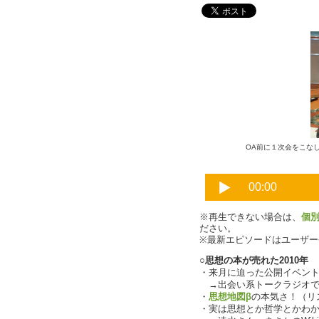
OA前に１次会をこな
※再生できない場合は、
個
ださい。
※最新エピソードはユーザ
○思想の本が売れた2010年
・来月に迫った公開イベントにつ
→出会い系トークラジオで
・
思想地図β
の本気さ！（リ
・実は思想とか哲学とかわか