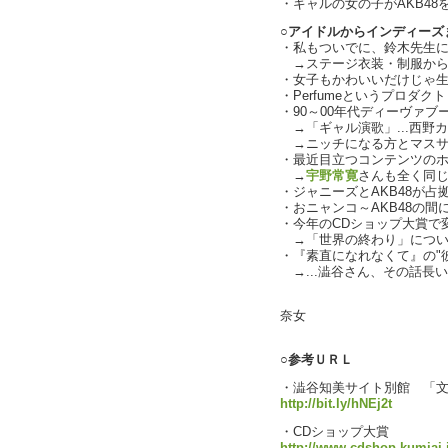
・ギャルの女の子がAKB48を好
○アイドルからインディーズ
・私もついでに、鈴木先生に
→ステージ衣装・制服から
・女子もかわいいだけじゃ
・Perfumeというプロダク
・90～00年代ディーヴァ
→「ギャル演歌」...西野カナ
→ニッチになる方とマスサ
・最近目立つコンテンツの
→
宇野常寛
さんも全く同
・ジャニーズとAKB48が
・おニャンコ～AKB48の
・今年のCDショップ大賞で
→「世界の終わり」について語
・『素直になれなくて』の"
→...澁谷さん、その話長い？（
text by
奈女
○参考ＵＲＬ
・澁谷知美サイト別館 「文化
http://bit.ly/hNEj2t
・CDショップ大賞