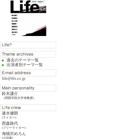
過去のテーマ一覧
出演者別テーマ一覧
life@tbs.co.jp
鈴木謙介
（関西学院大学准教授）
速水健朗
(ライター)
西森路代
(フリーライター)
海猫沢めろん
(小説家)