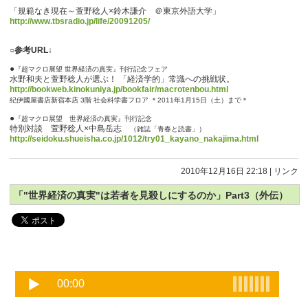
「規範なき現在～萱野稔人×鈴木謙介 ＠東京外語大学」
http://www.tbsradio.jp/life/20091205/
○参考URL↓
●
『超マクロ展望 世界経済の真実』刊行記念フェア
水野和夫と萱野稔人が選ぶ！ 「経済学的」常識への挑戦状。
http://bookweb.kinokuniya.jp/bookfair/macrotenbou.html
紀伊國屋書店新宿本店 3階 社会科学書フロア ＊2011年1月15日（土）まで＊
●
『超マクロ展望 世界経済の真実』刊行記念
特別対談 萱野稔人×中島岳志
（雑誌「青春と読書」）
http://seidoku.shueisha.co.jp/1012/try01_kayano_nakajima.html
2010年12月16日 22:18
|
リンク
「"世界経済の真実"は若者を見殺しにするのか」Part3（外伝）