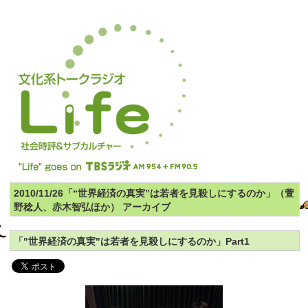
2010/11/26「“世界経済の真実”は若者を見殺しにするのか」（萱
野稔人、赤木智弘ほか） アーカイブ
「"世界経済の真実"は若者を見殺しにするのか」Part1