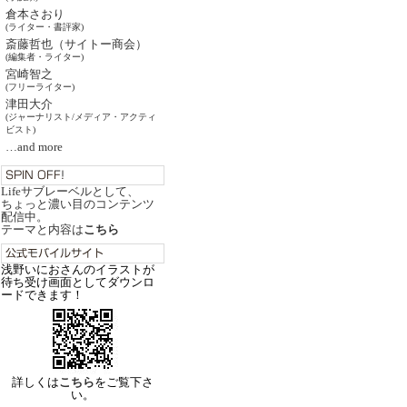
倉本さおり
(ライター・書評家)
斎藤哲也（サイトー商会）
(編集者・ライター)
宮崎智之
(フリーライター)
津田大介
(ジャーナリスト/メディア・アクティ
ビスト)
…and more
Lifeサブレーベルとして、
ちょっと濃い目のコンテンツ
配信中。
テーマと内容は
こちら
浅野いにおさんのイラストが
待ち受け画面としてダウンロ
ードできます！
詳しくは
こちら
をご覧下さ
い。