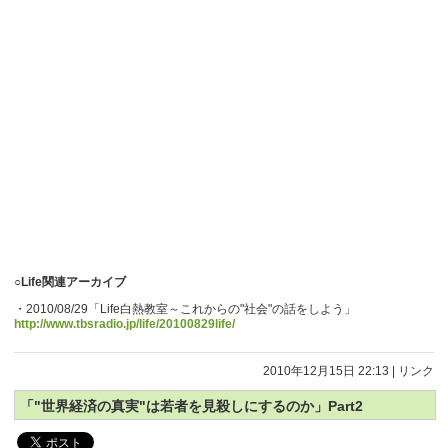
○Life関連アーカイブ
・2010/08/29「Life白熱教室～これからの"社会"の話をしよう」
http://www.tbsradio.jp/life/20100829life/
2010年12月15日 22:13
|
リンク
「"世界経済の真実"は若者を見殺しにするのか」Part2