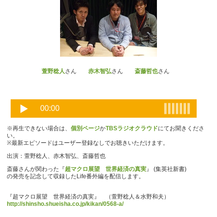
萱野稔人
さん
赤木智弘
さん
斎藤哲也
さん
※再生できない場合は、
個別ページ
か
TBSラジオクラウド
にてお聞きくださ
い。
※最新エピソードはユーザー登録なしでお聴きいただけます。
出演：萱野稔人、赤木智弘、斎藤哲也
斎藤さんが関わった『
超マクロ展望 世界経済の真実
』 (集英社新書)
の発売を記念して収録したLife番外編を配信します。
『超マクロ展望 世界経済の真実』 （萱野稔人＆水野和夫）
http://shinsho.shueisha.co.jp/kikan/0568-a/