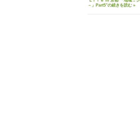
"Lｉｆｅ in 京都 「地
－」Part5"の続きを読む »