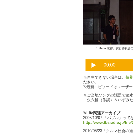
「Life in 京都」実行委員
※再生できない場合は、
個
ださい。
※最新エピソードはユーザ
※ご当地ソングの話題で速
永六輔（作詞）＆いずみた
※Life関連アーカイブ
2006/10/07 「バブル」っ
http://www.tbsradio.jp/lif
2010/05/23「クルマ社会