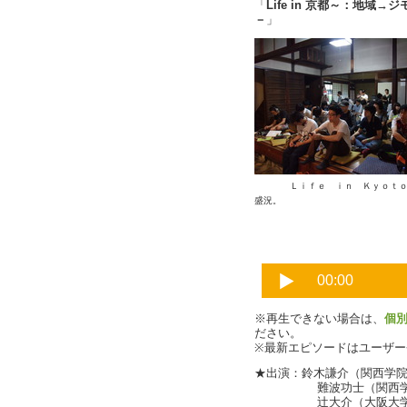
「
Life in 京都～：地
－
」
Ｌｉｆｅ ｉｎ Ｋｙｏｔ
盛況。
※再生できない場合は、
個
ださい。
※最新エピソードはユーザ
★出演：鈴木謙介（関西学院大
難波功士（関西学院
辻大介（大阪大学