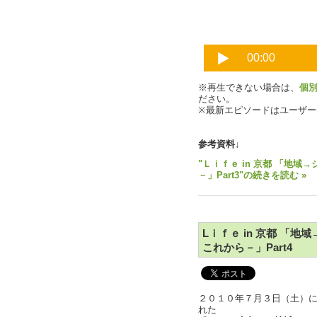
※再生できない場合は、
個
ださい。
※最新エピソードはユーザ
参考資料↓
"Ｌｉｆｅ in 京都 「地
－」Part3"の続きを読む »
Lｉｆｅ in 京都 「
これから－」Part4
２０１０年７月３日（土）
れた