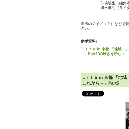
仲俣暁生（編集者，Li
速水健朗（ライター，L
※風のノイズ（？）などで
さい。
参考資料↓
"Lｉｆｅ in 京都 「地
－」Part4"の続きを読む »
Lｉｆｅ in 京都 「
これから－」Part5