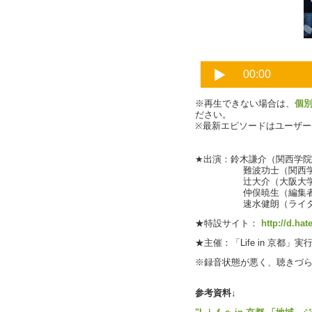
※再生できない場合は、
個
ださい。
※最新エピソードはユーザ
★出演：鈴木謙介（関西学院大
難波功士（関西学院
辻大介（大阪大学
仲俣暁生（編集者，Li
速水健朗（ライター，L
★特設サイト：
http://d.hat
★主催：「Life in 京都
※録音状態が悪く、聴きづ
参考資料↓