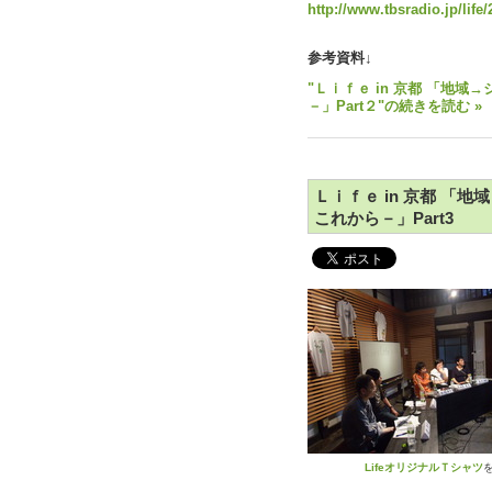
http://www.tbsradio.jp/life
参考資料↓
"Ｌｉｆｅ in 京都 「地
－」Part２"の続きを読む »
Ｌｉｆｅ in 京都 「
これから－」Part3
LifeオリジナルＴシャツ