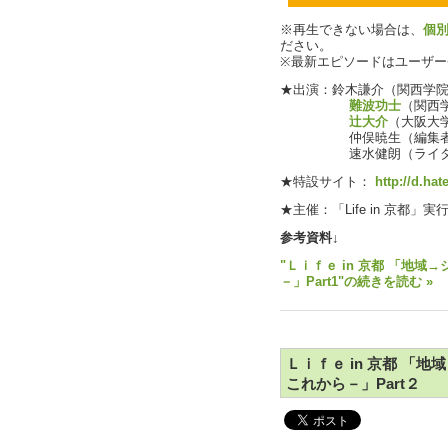
※再生できない場合は、
個
ださい。
※最新エピソードはユーザ
★出演：鈴木謙介（関西学院大
難波功士
（関西
辻大介
（大阪大
仲俣暁生（編集者，Li
速水健朗（ライター，L
★特設サイト：
http://d.hat
★主催：「Life in 京都
参考資料↓
"Ｌｉｆｅ in 京都 「地
－」Part1"の続きを読む »
Ｌｉｆｅ in 京都 「
これから－」Part２