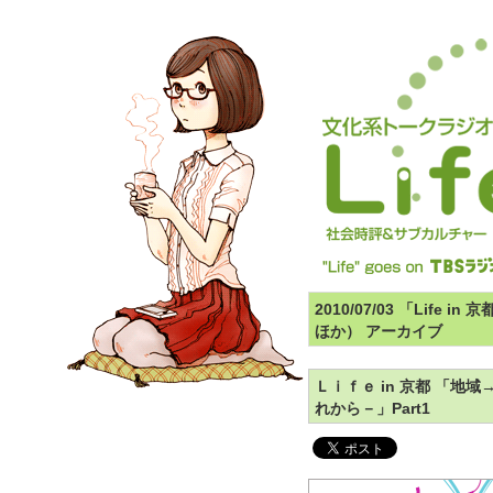
2010/07/03 「Lif
ほか） アーカイブ
Ｌｉｆｅ in 京都 「
れから－」Part1