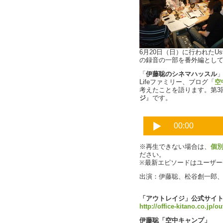
6月20日（日）に行われたUs
の録音の一部を番外編とし
「
伊藤聡のシネマハッスル
Lifeファミリー、ブログ「
空
考えたことを語ります。第3
ジ
』です。
※再生できない場合は、
個
ださい。
※最新エピソードはユーザ
出演：伊藤聡、松谷創一郎
「アウトレイジ」公式サイ
http://office-kitano.co.jp/
伊藤聡「空中キャンプ」