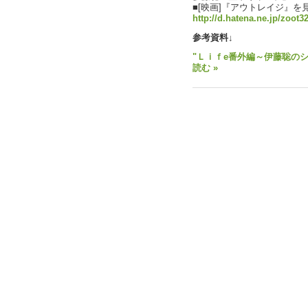
■[映画]『アウトレイジ』を
http://d.hatena.ne.jp/zoot3
参考資料↓
"Ｌｉｆe番外編～伊藤聡の
読む »