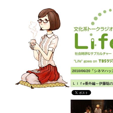
2010/06/20「シネ
Ｌｉｆe番外編～伊藤聡