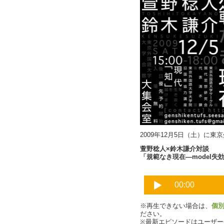
2009年12月5日（土）に東
萱野稔人×鈴木謙介対談
「規範なき現在―model
※再生できない場合は、
個
ださい。
※最新エピソードはユーザ