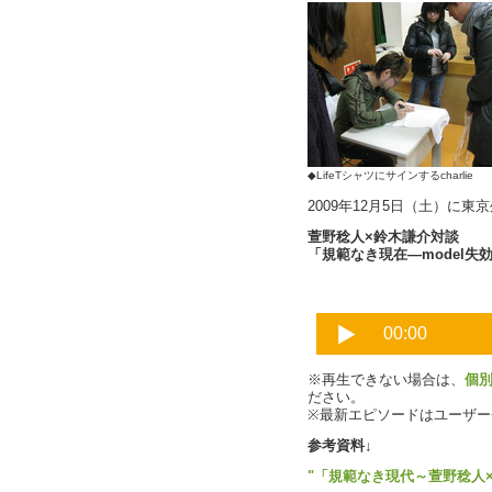
◆LifeTシャツにサインするchar
2009年12月5日（土）に東
萱野稔人×鈴木謙介対談
「規範なき現在―model失効
※再生できない場合は、
個
ださい。
※最新エピソードはユーザ
参考資料↓
"「規範なき現代～萱野稔人×鈴