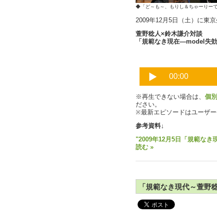
◆「ど～も～、もりし＆ちゃーりー
2009年12月5日（土）に東
萱野稔人×鈴木謙介対談
「規範なき現在―model失効
※再生できない場合は、
個
ださい。
※最新エピソードはユーザ
参考資料↓
"2009年12月5日「規範な
読む »
「規範なき現代～萱野稔人