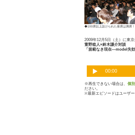
◆100席以上設けられた座席は満
2009年12月5日（土）に東
萱野稔人×鈴木謙介対談
「規範なき現在―model失効
※再生できない場合は、
個
ださい。
※最新エピソードはユーザ