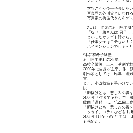
・ラジオパーソナリティ道
本谷さんが今一番会いたい
写真界の芥川賞といわれる
写真家の梅佳代さんをゲス
2人は、同郷の石川県出身
「なぜ、梅さんは"男子"、
といったオシゴト話から
「仕事女子はモテない！？
ハイテンションでしゃべり
*本谷有希子略歴:
石川県生まれの28歳。
高校卒業後、上京し演劇学
2000年に自身が主宰、作
劇作家としては、昨年「遭難
賞。
また、小説執筆も手がけてい
説
「腑抜けども、悲しみの愛
2006年「生きてるだけで
戯曲「遭難」は、第21回三
「腑抜けども、悲しみの愛
エッセイ、コラムなども手
2005年4月からの1年間は
も務めた。