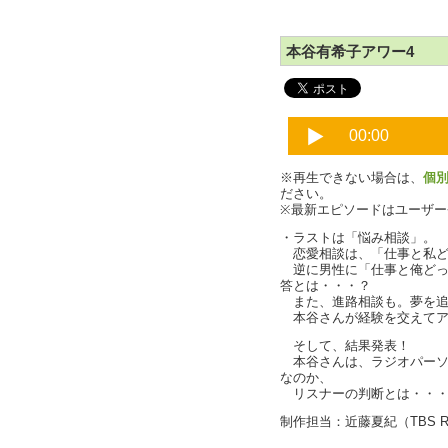
本谷有希子アワー4
※再生できない場合は、
個
ださい。
※最新エピソードはユーザ
・ラストは「悩み相談」。
恋愛相談は、「仕事と私ど
逆に男性に「仕事と俺どっ
答とは・・・？
また、進路相談も。夢を追
本谷さんが経験を交えてア
そして、結果発表！
本谷さんは、ラジオパーソ
なのか、
リスナーの判断とは・・・
制作担当：近藤夏紀（TBS R