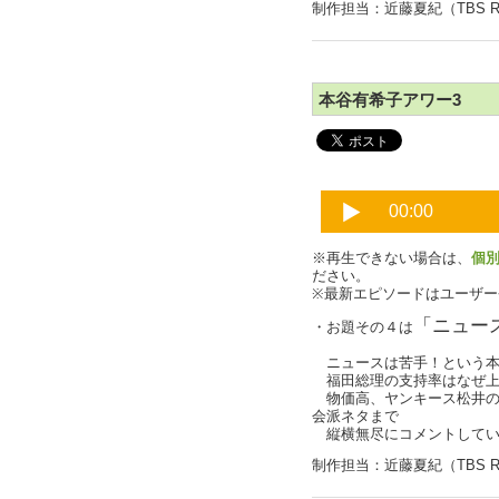
制作担当：近藤夏紀（TBS R
本谷有希子アワー3
※再生できない場合は、
個
ださい。
※最新エピソードはユーザ
「ニュー
・お題その４は
ニュースは苦手！という本
福田総理の支持率はなぜ上
物価高、ヤンキース松井の
会派ネタまで
縦横無尽にコメントしてい
制作担当：近藤夏紀（TBS R