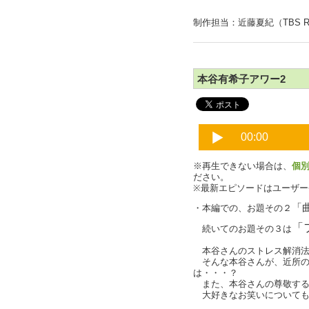
制作担当：近藤夏紀（TBS R
本谷有希子アワー2
※再生できない場合は、
個
ださい。
※最新エピソードはユーザ
「
・本編での、お題その２
「
続いてのお題その３は
本谷さんのストレス解消法
そんな本谷さんが、近所の
は・・・？
また、本谷さんの尊敬する
大好きなお笑いについても