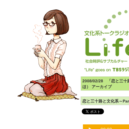
2008/02/28 「恋
ほ） アーカイブ
恋と三十路と文化系～Par