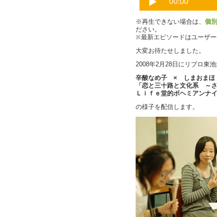
※再生できない場合は、
個
ださい。
※最新エピソードはユーザ
大変お待たせしました。
2008年2月28日にリブロ
辛酸なめ子 × しまおまほ ×
「恋と三十路と文化系 ～
Ｌｉｆｅ堂的ボヘミアンナ
の様子を配信します。