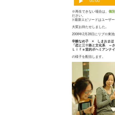
※再生できない場合は、
個
ださい。
※最新エピソードはユーザ
大変お待たせしました。
2008年2月28日にリブロ
辛酸なめ子 × しまおまほ ×
「恋と三十路と文化系 ～
Ｌｉｆｅ堂的ボヘミアンナ
の様子を配信します。