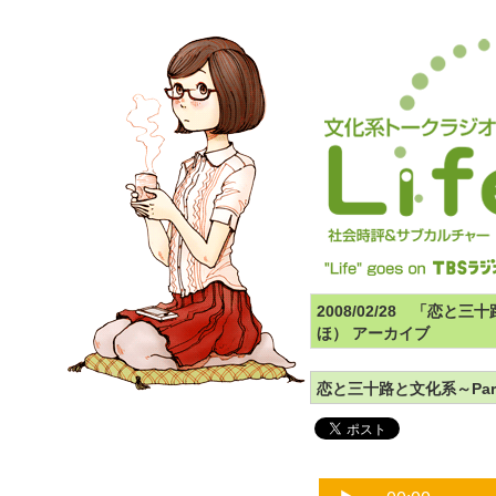
2008/02/28 「恋
ほ） アーカイブ
恋と三十路と文化系～Par