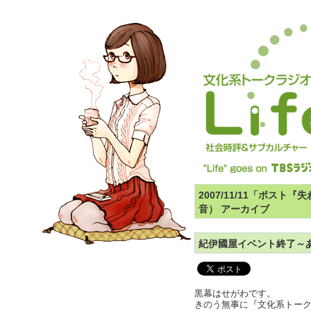
2007/11/11「ポス
音） アーカイブ
紀伊國屋イベント終了～
黒幕はせがわです。
きのう無事に『文化系トークラ