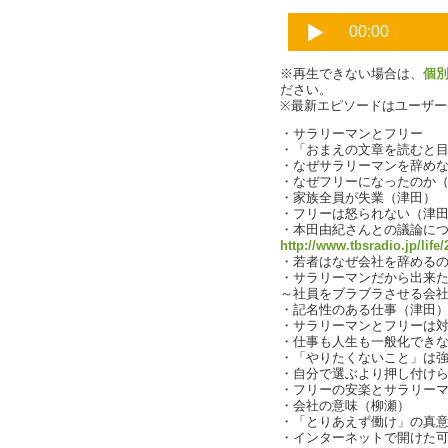
※再生できない場合は、
個
ださい。
※最新エピソードはユーザ
・サラリーマンとフリー
・「おまえの文章を読むと
・なぜサラリーマンを辞め
・なぜフリーになったのか
・家族全員が失業（津田）
・フリーは怒られない（津
・本田由紀さんとの議論に
http://www.tbsradio.jp/life
・若者はなぜ会社を辞める
・サラリーマンだから出来
～社員をブラブラさせる会
・記名性のある仕事（津田
・サラリーマンとフリーは
・仕事も人生も一般化でき
・「やりたくないこと」は
・自分で選ぶより押し付け
・フリーの安楽とサラリー
・会社の意味（柳瀬）
・「とりあえず働け」の真
・インターネットで開けた