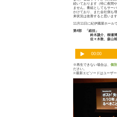
続いております（特に夜間
ません。番組としてもサー
かけており、また会社側も
来状況は改善すると思いま
11月11日に紀伊國屋ホー
第4部 「総括」
鈴木謙介、柳瀬博一、
佐々木敦、森山
※再生できない場合は、
個
ださい。
※最新エピソードはユーザ