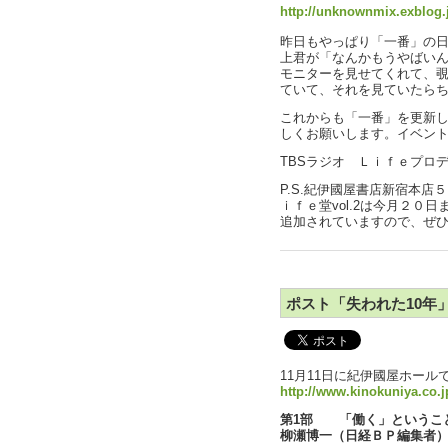
http://unknownmix.exblog.
昨日もやっぱり「一番」の
上君が「なんかもうやばい
モニターを見せてくれて、
ていて、それを見ていたら
これからも「一番」を更新し
しくお願いします。イベン
TBSラジオ Ｌｉｆｅプロ
P.S.紀伊國屋書店新宿本
ｉｆｅ堂vol.2は今月２０
追加されていますので、ぜ
ポスト「失われた10年」
11月11日に紀伊國屋ホー
http://www.kinokuniya.co.j
第1部 「働く」というこ
柳瀬博一（日経ＢＰ編集者）