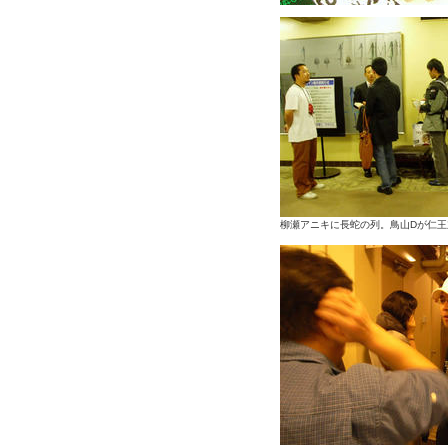
柳瀬アニキに長蛇の列。鳥山Dが仁王