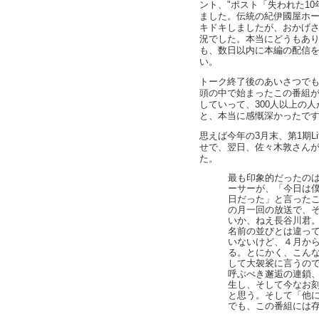
ント、"ポスト「失われた1
ました。伝統の紀伊國屋ホ
キドキしましたが、おかげさ
況でした。本当にどうもあ
も、数日以内に本編の配信
い。
トーク終了後のあいさつで
頭の中で始まったこの番組
していって、300人以上の
と、本当に感慨深かったで
思えば今年の3月末、第1期L
せで、翌日、佐々木敦さん
た。
最も印象的だったの
ーサーが、「今日は僕
日だった」と言った
の月一回の放送で、
いか、ねえ長谷川君。
名前の並びとは違っ
いないけど、４月か
る。とにかく、こん
して大袈裟に言うの
呼ぶべき邂逅の連鎖
生し、そして今なお
と思う。そして「他
でも、この番組には