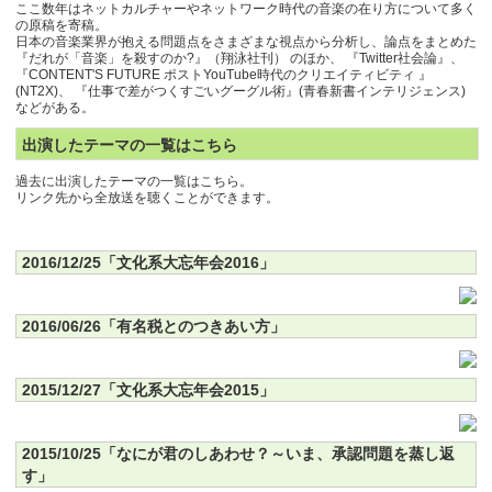
ここ数年はネットカルチャーやネットワーク時代の音楽の在り方について多く
の原稿を寄稿。
日本の音楽業界が抱える問題点をさまざまな視点から分析し、論点をまとめた
『
だれが「音楽」を殺すのか?
』（翔泳社刊） のほか、 『
Twitter社会論
』、
『
CONTENT'S FUTURE ポストYouTube時代のクリエイティビティ
』
(NT2X)、 『
仕事で差がつくすごいグーグル術
』(青春新書インテリジェンス)
などがある。
出演したテーマの一覧はこちら
過去に出演したテーマの一覧はこちら。
リンク先から全放送を聴くことができます。
2016/12/25「文化系大忘年会2016」
2016/06/26「有名税とのつきあい方」
2015/12/27「文化系大忘年会2015」
2015/10/25「なにが君のしあわせ？～いま、承認問題を蒸し返
す」