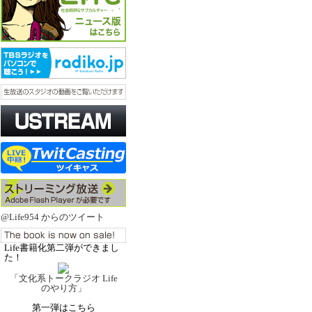
@Life954 からのツイート
Life書籍化第二弾ができまし
た！
「文化系トークラジオ Life
のやり方」
第一弾はこちら