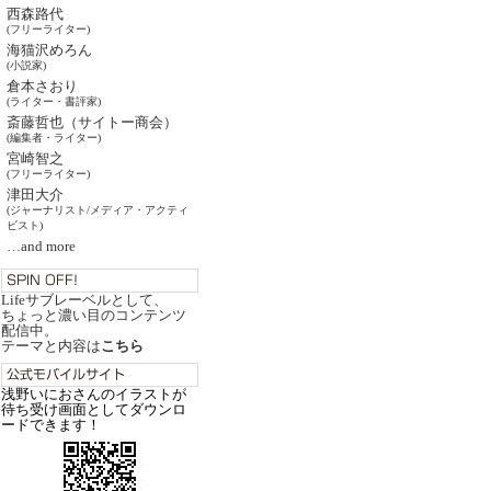
西森路代
(フリーライター)
海猫沢めろん
(小説家)
倉本さおり
(ライター・書評家)
斎藤哲也（サイトー商会）
(編集者・ライター)
宮崎智之
(フリーライター)
津田大介
(ジャーナリスト/メディア・アクティ
ビスト)
…and more
Lifeサブレーベルとして、
ちょっと濃い目のコンテンツ
配信中。
テーマと内容は
こちら
浅野いにおさんのイラストが
待ち受け画面としてダウンロ
ードできます！