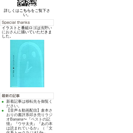
詳しくは
こちら
をご覧下さ
い。
イラストと番組ロゴは
浅野い
におさん
に描いていただきま
した。
新着記事は移転先を御覧く
ださい。
【音声＆動画配信】倉本さ
おりの書評系叩き売りラジ
オBanana〜『ペストの記
憶』『ウサ太夫』『あの本
は読まれているか』（「文
化系トークラジオLife」