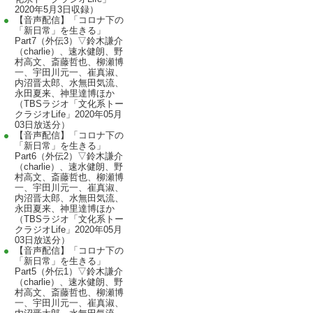
2020年5月3日収録）
【音声配信】「コロナ下の
「新日常」を生きる」
Part7（外伝3）▽鈴木謙介
（charlie）、速水健朗、野
村高文、斎藤哲也、柳瀬博
一、宇田川元一、崔真淑、
内沼晋太郎、水無田気流、
永田夏来、神里達博ほか
（TBSラジオ「文化系トー
クラジオLife」2020年05月
03日放送分）
【音声配信】「コロナ下の
「新日常」を生きる」
Part6（外伝2）▽鈴木謙介
（charlie）、速水健朗、野
村高文、斎藤哲也、柳瀬博
一、宇田川元一、崔真淑、
内沼晋太郎、水無田気流、
永田夏来、神里達博ほか
（TBSラジオ「文化系トー
クラジオLife」2020年05月
03日放送分）
【音声配信】「コロナ下の
「新日常」を生きる」
Part5（外伝1）▽鈴木謙介
（charlie）、速水健朗、野
村高文、斎藤哲也、柳瀬博
一、宇田川元一、崔真淑、