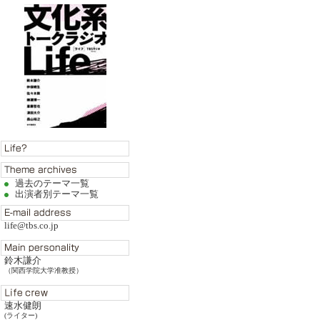
過去のテーマ一覧
出演者別テーマ一覧
life@tbs.co.jp
鈴木謙介
（関西学院大学准教授）
速水健朗
(ライター)