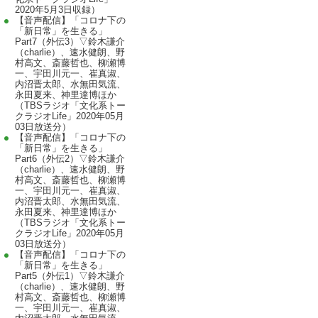
2020年5月3日収録）
【音声配信】「コロナ下の
「新日常」を生きる」
Part7（外伝3）▽鈴木謙介
（charlie）、速水健朗、野
村高文、斎藤哲也、柳瀬博
一、宇田川元一、崔真淑、
内沼晋太郎、水無田気流、
永田夏来、神里達博ほか
（TBSラジオ「文化系トー
クラジオLife」2020年05月
03日放送分）
【音声配信】「コロナ下の
「新日常」を生きる」
Part6（外伝2）▽鈴木謙介
（charlie）、速水健朗、野
村高文、斎藤哲也、柳瀬博
一、宇田川元一、崔真淑、
内沼晋太郎、水無田気流、
永田夏来、神里達博ほか
（TBSラジオ「文化系トー
クラジオLife」2020年05月
03日放送分）
【音声配信】「コロナ下の
「新日常」を生きる」
Part5（外伝1）▽鈴木謙介
（charlie）、速水健朗、野
村高文、斎藤哲也、柳瀬博
一、宇田川元一、崔真淑、