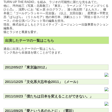
TURN UP THE RADIO」を組み、ラジオの可能性に新たな光をあてた。
他に、坪内祐三（写真：北島敬三）『東京』、ラーメンズ『
ラーメンズつくる
ひと凸
』、浅野いにお『
虹ヶ原 ホログラフ
』、漫☆画太郎『
まんカス
』、榎
本俊二『
ゴールデンラッキー―完全版
』（以上、太田出版）、星野源＋平野太
呂『
ばらばら
』（リトルモア）他の単行本、演劇ユニット「阿佐ヶ谷スパイダ
ース」の全公演パンフレット等の編集を担当。
現在、株式会社よしもとクリエイティブ・エージェンシー出版事業セクション
編集長。
猫とラジオと蕎麦を愛す。
出演したテーマの一覧はこちら
過去に出演したテーマの一覧はこちら。
リンク先から全放送を聴くことができます。
2012/05/27「東京論2012」
2011/12/25「文化系大忘年会2011」（メール）
2011/10/23「僕たちは日本を変えることができない。」
2011/09/25「愛という名のもとに」（電話）