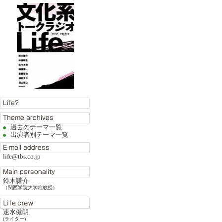
過去のテーマ一覧
出演者別テーマ一覧
life@tbs.co.jp
鈴木謙介
（関西学院大学准教授）
速水健朗
(ライター)