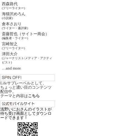
西森路代
(フリーライター)
海猫沢めろん
(小説家)
倉本さおり
(ライター・書評家)
斎藤哲也（サイトー商会）
(編集者・ライター)
宮崎智之
(フリーライター)
津田大介
(ジャーナリスト/メディア・アクティ
ビスト)
…and more
Lifeサブレーベルとして、
ちょっと濃い目のコンテンツ
配信中。
テーマと内容は
こちら
浅野いにおさんのイラストが
待ち受け画面としてダウンロ
ードできます！