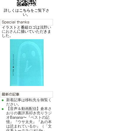
詳しくは
こちら
をご覧下さ
い。
イラストと番組ロゴは
浅野い
におさん
に描いていただきま
した。
新着記事は移転先を御覧く
ださい。
【音声＆動画配信】倉本さ
おりの書評系叩き売りラジ
オBanana〜『ペストの記
憶』『ウサ太夫』『あの本
は読まれているか』（「文
化系トークラジオLife」