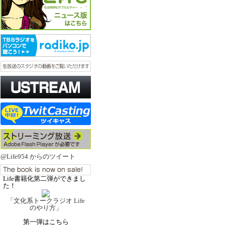
@Life954 からのツイート
Life書籍化第二弾ができまし
た！
「文化系トークラジオ Life
のやり方」
第一弾はこちら