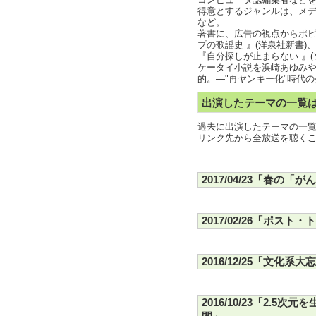
コンピュータ誌編集者など
得意とするジャンルは、メ
など。
著書に、広告の視点からポ
プの歌謡史
』(洋泉社新書)
『
自分探しが止まらない
』
ケータイ小説を浜崎あゆみ
的。―"再ヤンキー化"時代
出演したテーマの一覧
過去に出演したテーマの一
リンク先から全放送を聴く
2017/04/23「春の
2017/02/26「ポス
2016/12/25「文化系大
2016/10/23「2.